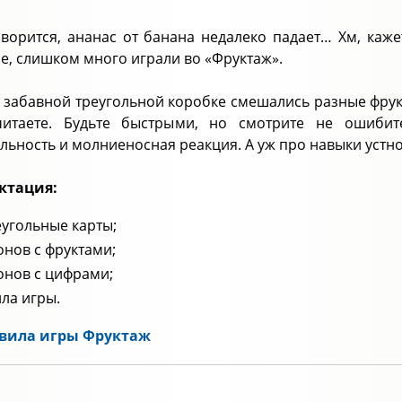
оворится, ананас от банана недалеко падает… Хм, каже
е, слишком много играли во «Фруктаж».
й забавной треугольной коробке смешались разные фрукт
читаете. Будьте быстрыми, но смотрите не ошибит
льность и молниеносная реакция. А уж про навыки устног
ктация:
еугольные карты;
онов с фруктами;
онов с цифрами;
ла игры.
вила игры Фруктаж