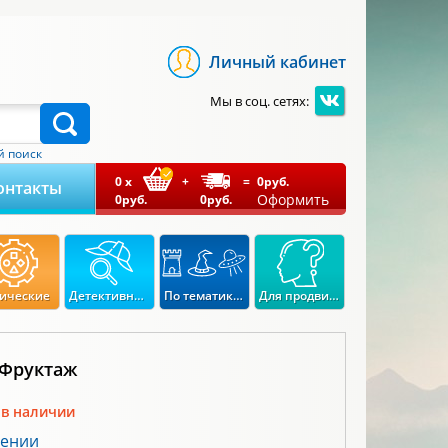
Личный кабинет
Мы в соц. сетях:
 поиск
0
x
+
=
0
руб.
онтакты
Оформить
0
руб.
0
руб.
ические
Детективные
По тематикам
Для продвинутых
 Фруктаж
 в наличии
лении