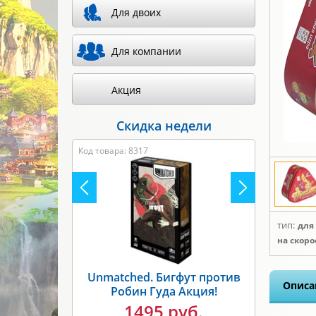
Для двоих
Для компании
Акция
Скидка недели
Код товара: 8317
тип:
для
на скор
Unmatched. Бигфут против
Описа
Робин Гуда Акция!
1495 руб.