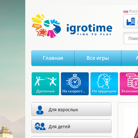
-->
Росс
Поис
Главная
Все игры
Дуэльные
На скорость реакции
На эрудицию
Для взрослых
Для детей