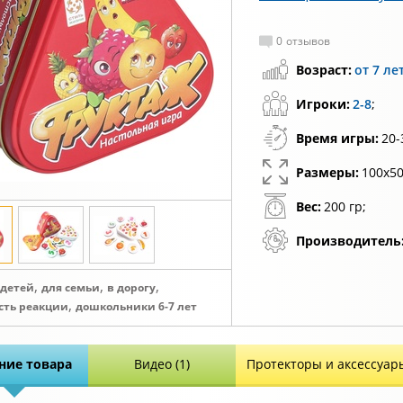
0
отзывов
Возраст:
от 7 ле
Игроки:
2-8
;
Время игры:
20-
Размеры:
100х50
Вес:
200 гр;
Производитель
,
,
,
 детей
для семьи
в дорогу
,
ость реакции
дошкольники 6-7 лет
ние товара
Видео (1)
Протекторы и аксессуар