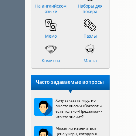
На английском
Наборы для
языке
покера
Мемо
Пазлы
Комиксы
Манга
Часто задаваемые вопросы
Хочу заказать игру, но
вместо кнопки «Заказать»
есть только «Предзаказ» -
что это значит?
Может ли измениться
цена у игры, которую я