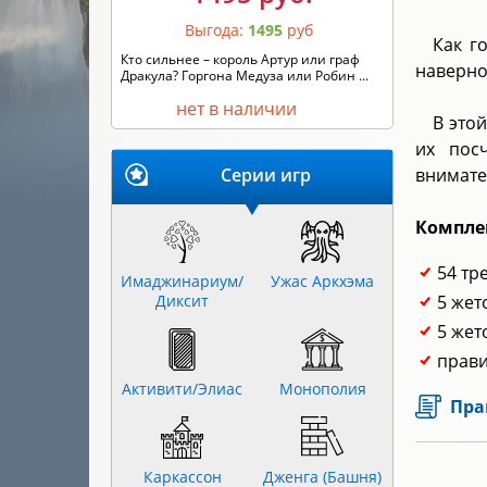
Выгода:
1495
руб
Как г
Кто сильнее – король Артур или граф
наверно
Дракула? Горгона Медуза или Робин ...
нет в наличии
В это
их пос
Серии игр
внимате
Компле
54 тр
Имаджинариум/
Ужас Аркхэма
Диксит
5 жет
5 жет
прави
Активити/Элиас
Монополия
Пра
Каркассон
Дженга (Башня)