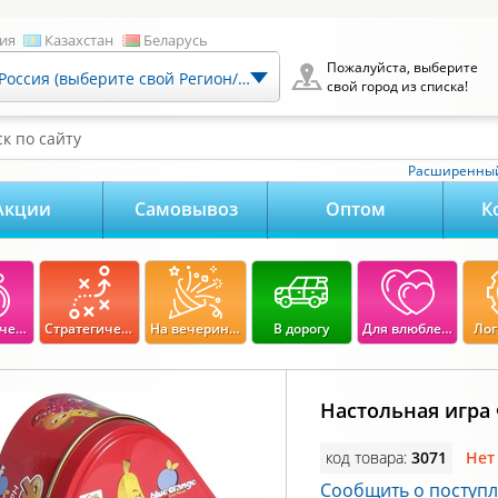
ия
Казахстан
Беларусь
Пожалуйста, выберите
Россия (выберите свой Регион/Город)
свой город из списка!
к по сайту
Расширенный
Акции
Самовывоз
Оптом
К
Экономические
Стратегические
На вечеринку
В дорогу
Для влюбленных
Лог
Настольная игра
код товара:
3071
Нет
Сообщить о поступ