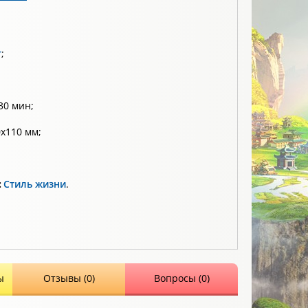
т
;
30 мин;
х110 мм;
:
Стиль жизни
.
ы
Отзывы (0)
Вопросы (0)