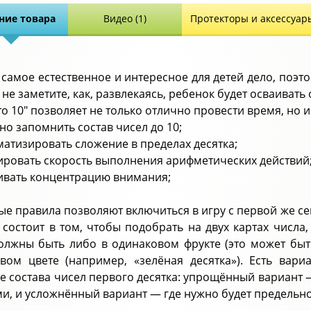
ние товара
Видео (1)
Протекторы и аксессуар
 самое естественное и интересное для детей дело, поэто
 не заметите, как, развлекаясь, ребенок будет осваивать
о 10" позволяет не только отлично провести время, но 
но запомнить состав чисел до 10;
оматизировать сложение в пределах десятка;
нировать скорость выполнения арифметических действий
вивать концентрацию внимания;
ые правила позволяют включиться в игру с первой же с
 состоит в том, чтобы подобрать на двух картах числа,
олжны быть либо в одинаковом фрукте (это может быть
вом цвете (например, «зелёная десятка»). Есть вар
е состава чисел первого десятка: упрощённый вариант 
ми, и усложнённый вариант — где нужно будет предельно