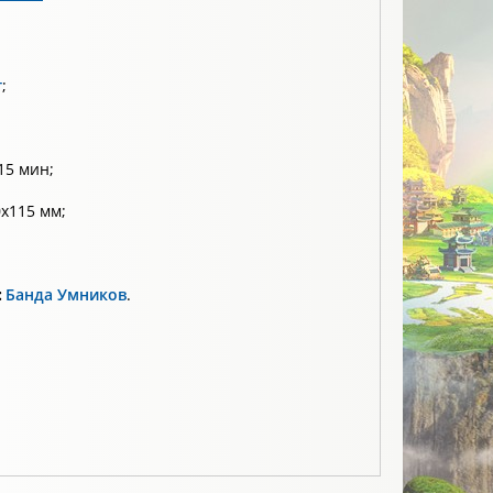
т
;
15 мин;
x115 мм;
:
Банда Умников
.