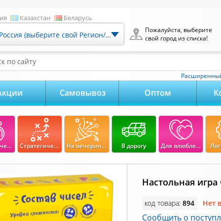
ия
Казахстан
Беларусь
Пожалуйста, выберите
Россия (выберите свой Регион/Город)
свой город из списка!
к по сайту
Расширенный
Акции
Самовывоз
Оптом
К
Экономические
Стратегические
На вечеринку
В дорогу
Для влюбленных
Лог
Настольная игра 
код товара:
894
Нет 
Сообщить о поступ