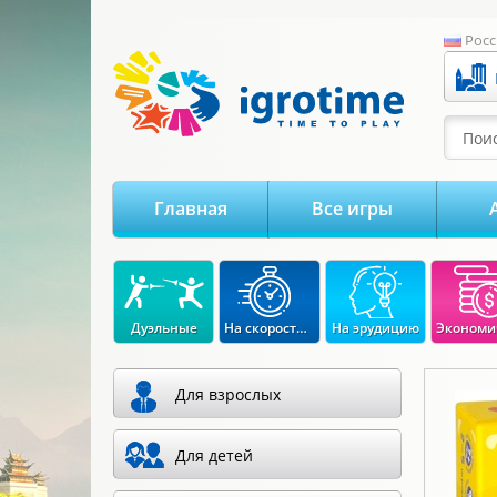
-->
Росс
Поис
Главная
Все игры
Дуэльные
На скорость реакции
На эрудицию
Для взрослых
Для детей