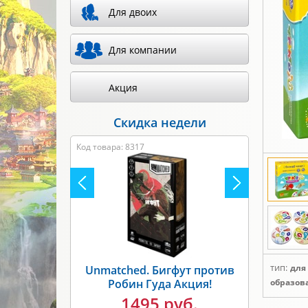
Для двоих
Для компании
Акция
Скидка недели
Код товара: 8317
тип:
для
Unmatched. Бигфут против
Робин Гуда Акция!
образов
1495 руб.