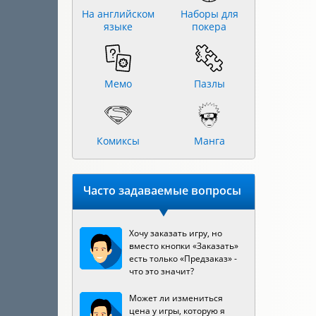
На английском
Наборы для
языке
покера
Мемо
Пазлы
Комиксы
Манга
Часто задаваемые вопросы
Хочу заказать игру, но
вместо кнопки «Заказать»
есть только «Предзаказ» -
что это значит?
Может ли измениться
цена у игры, которую я