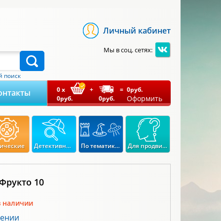
Личный кабинет
Мы в соц. сетях:
 поиск
0
x
+
=
0
руб.
онтакты
Оформить
0
руб.
0
руб.
ические
Детективные
По тематикам
Для продвинутых
Фрукто 10
в наличии
лении