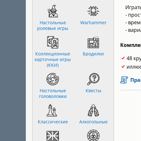
Играть
- прос
- врем
Настольные
Warhammer
ролевые игры
- вар
Компле
Коллекционные
Бродилки
48 кр
карточные игры
(ККИ)
иллюс
Пра
Настольные
Квесты
головоломки
Классические
Алкогольные