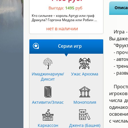
Описа
Выгода:
1495
руб
Кто сильнее – король Артур или граф
Дракула? Горгона Медуза или Робин ...
нет в наличии
Игра -
Вы даже
"Фрукт
Серии игр
- проч
- авт
- тре
- раз
Имаджинариум/
Ужас Аркхэма
Диксит
Прост
игроков
числа д
Активити/Элиас
Монополия
одинако
освоени
с числа
Каркассон
Дженга (Башня)