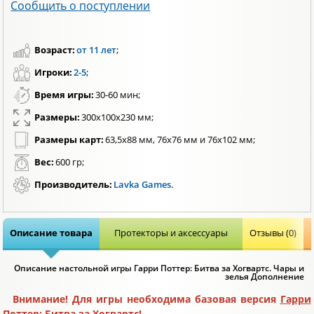
Сообщить о поступлении
Возраст:
от 11 лет
;
Игроки:
2-5
;
Время игры:
30-60 мин;
Размеры:
300х100х230 мм;
Размеры карт:
63,5х88 мм, 76х76 мм и 76х102 мм;
Вес:
600 гр;
Производитель:
Lavka Games
.
Описание товара
Протекторы и аксессуары
Отзывы (0)
Описание настольной игры Гарри Поттер: Битва за Хогвартс. Чары и
зелья Дополнение
Внимание! Для игры необходима базовая версия
Гарри
Поттер: Битва за Хогвартс
!