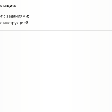
ктация:
рт с заданиями;
 с инструкцией.