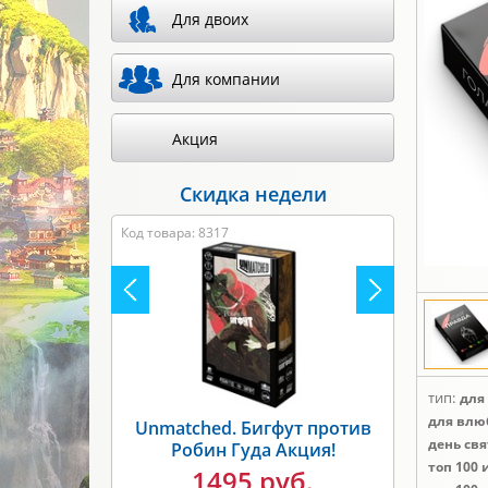
Для двоих
Для компании
Акция
Скидка недели
Код товара: 8317
тип:
для
для влю
Unmatched. Бигфут против
день свя
Робин Гуда Акция!
топ 100 
1495 руб.