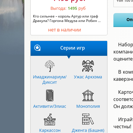
топ 100 
Выгода:
1495
руб
Кто сильнее – король Артур или граф
Оп
Дракула? Горгона Медуза или Робин ...
нет в наличии
Набор
Серии игр
компани
оцените
В ком
Имаджинариум/
Ужас Аркхэма
каверзн
Диксит
Карто
соответ
Он долж
Активити/Элиас
Монополия
Играй
честны!
Каркассон
Дженга (Башня)