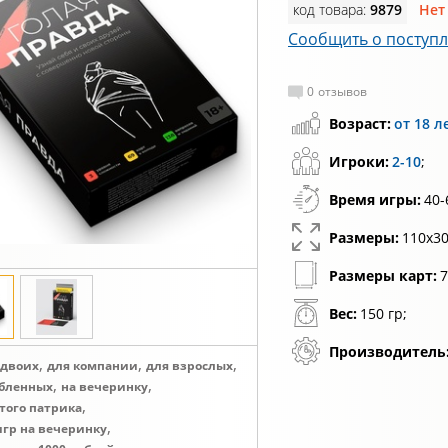
код товара:
9879
Нет
Сообщить о поступ
0
отзывов
Возраст:
от 18 л
Игроки:
2-10
;
Время игры:
40-
Размеры:
110х30
Размеры карт:
7
Вес:
150 гр;
Производитель
,
,
,
 двоих
для компании
для взрослых
,
,
бленных
на вечеринку
,
того патрика
,
игр на вечеринку