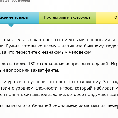
игр до 1000 рублей
исание товара
Протекторы и аксессуары
О
 обязательных карточек со смежными вопросами и
и! Будьте готовы ко всему – напишите бывшему, поде
, за что переспите с незнакомым человеком!
плекте более 130 откровенных вопросов и заданий. Игр
ый вопрос или захват фанты.
чки уровня на уровни - от простого к сложному. За ка
ствии с уровнем сложности. игрок, который набирает
ен принять финальное задание, которое придумают все 
те вдвоем или большой компанией; дома или на вечери