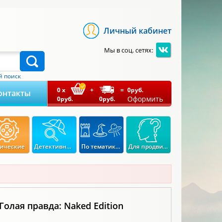
Личный кабинет
Мы в соц. сетях:
 поиск
0
x
+
=
0
руб.
онтакты
Оформить
0
руб.
0
руб.
ические
Детективные
По тематикам
Для продвинутых
Голая правда: Naked Edition