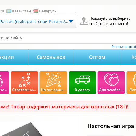
ия
Казахстан
Беларусь
Пожалуйста, выберите
Россия (выберите свой Регион/Город)
свой город из списка!
к по сайту
Расширенный
Акции
Самовывоз
Оптом
К
Экономические
Стратегические
На вечеринку
В дорогу
Для влюбленных
Лог
ие! Товар содержит материалы для взрослых (18+)!
Настольная игра 