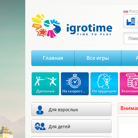
-->
Росс
Поис
Главная
Все игры
Дуэльные
На скорость реакции
На эрудицию
Вниман
Для взрослых
Для детей