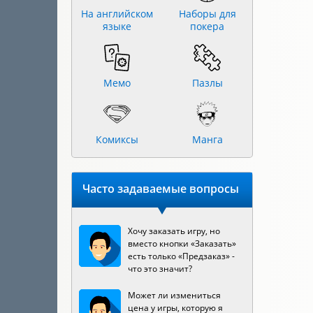
На английском
Наборы для
языке
покера
Мемо
Пазлы
Комиксы
Манга
Часто задаваемые вопросы
Хочу заказать игру, но
вместо кнопки «Заказать»
есть только «Предзаказ» -
что это значит?
Может ли измениться
цена у игры, которую я