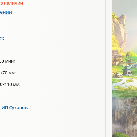
 в наличии
лении
ет
;
60 мин;
х70 мм;
0х110 мм;
:
ИП Суханова
.