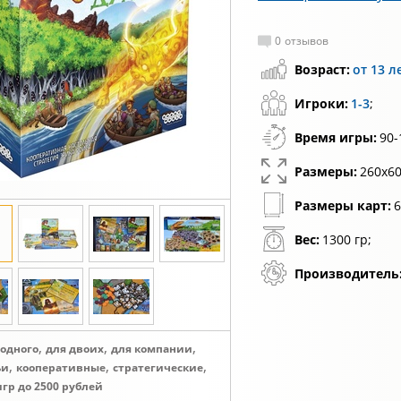
0
отзывов
Возраст:
от 13 л
Игроки:
1-3
;
Время игры:
90-
Размеры:
260x60
Размеры карт:
6
Вес:
1300 гр;
Производитель
,
,
,
 одного
для двоих
для компании
,
,
,
ьи
кооперативные
стратегические
игр до 2500 рублей