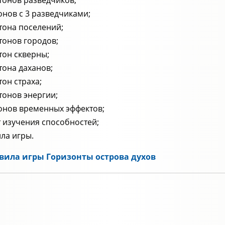
тонов разведчиков;
онов с 3 разведчиками;
тона поселений;
тонов городов;
тон скверны;
тона даханов;
тон страха;
тонов энергии;
онов временных эффектов;
т изучения способностей;
ла игры.
вила игры Горизонты острова духов