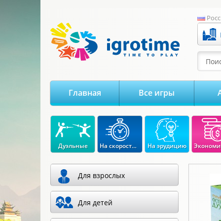
-->
Росс
Поис
Главная
Все игры
Дуэльные
На скорость реакции
На эрудицию
Для взрослых
Для детей