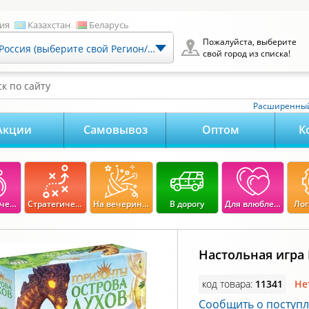
ия
Казахстан
Беларусь
Пожалуйста, выберите
Россия (выберите свой Регион/Город)
свой город из списка!
к по сайту
Расширенный
Акции
Самовывоз
Оптом
К
Экономические
Стратегические
На вечеринку
В дорогу
Для влюбленных
Лог
Настольная игра
код товара:
11341
Не
Сообщить о поступ