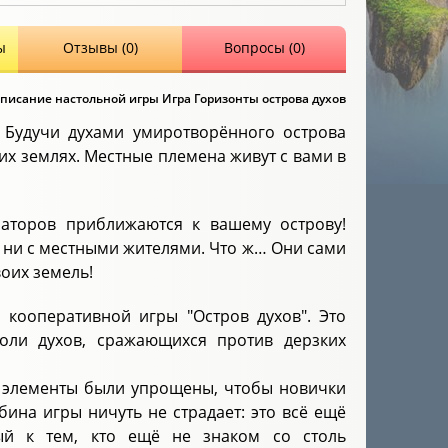
ы
Отзывы (0)
Вопросы (0)
писание настольной игры Игра Горизонты острова духов
. Будучи духами умиротворённого острова
их землях. Местные племена живут с вами в
заторов приближаются к вашему острову!
и, ни с местными жителями. Что ж… Они сами
оих земель!
 кооперативной игры "Остров духов". Это
роли духов, сражающихся против дерзких
е элементы были упрощены, чтобы новички
бина игры ничуть не страдает: это всё ещё
ый к тем, кто ещё не знаком со столь