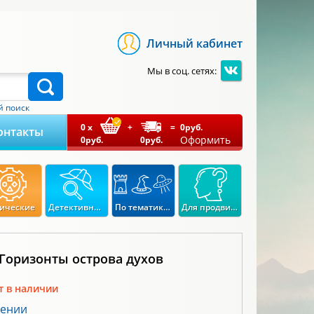
Личный кабинет
Мы в соц. сетях:
 поиск
0
x
+
=
0
руб.
онтакты
Оформить
0
руб.
0
руб.
ические
Детективные
По тематикам
Для продвинутых
 Горизонты острова духов
т в наличии
лении