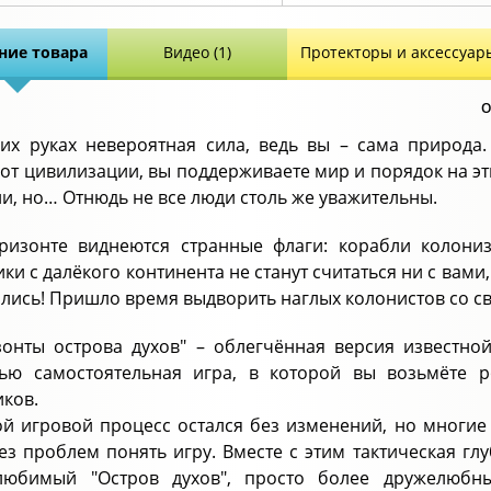
ние товара
Видео (1)
Протекторы и аксессуар
О
их руках невероятная сила, ведь вы – сама природа
 от цивилизации, вы поддерживаете мир и порядок на эт
и, но… Отнюдь не все люди столь же уважительны.
ризонте виднеются странные флаги: корабли колони
ики с далёкого континента не станут считаться ни с вам
лись! Пришло время выдворить наглых колонистов со св
зонты острова духов" – облегчённая версия известной
ью самостоятельная игра, в которой вы возьмёте 
иков.
й игровой процесс остался без изменений, но многи
ез проблем понять игру. Вместе с этим тактическая глу
любимый "Остров духов", просто более дружелюбн