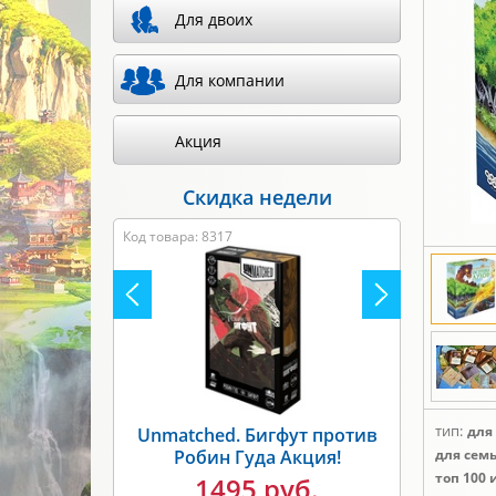
Для двоих
Для компании
Акция
Скидка недели
Код товара: 8317
тип:
для
Unmatched. Бигфут против
Робин Гуда Акция!
для сем
топ 100 
1495 руб.