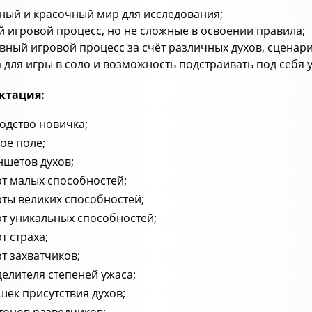
ный и красочный мир для исследования;
й игровой процесс, но не сложные в освоении правила;
вный игровой процесс за счёт различных духов, сценар
 для игры в соло и возможность подстраивать под себя 
ктация:
одство новичка;
ое поле;
ншетов духов;
рт малых способностей;
рты великих способностей;
рт уникальных способностей;
рт страха;
рт захватчиков;
делителя степеней ужаса;
шек присутствия духов;