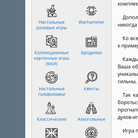
комплек
Допол
Настольные
Warhammer
никогда 
ролевые игры
Ко вс
к приме
Коллекционные
Бродилки
карточные игры
Кажды
(ККИ)
Ваша об
уникаль
сильны,
Настольные
Квесты
головоломки
Так к
боротьс
прогнат
духов-и
Классические
Алкогольные
Игра 