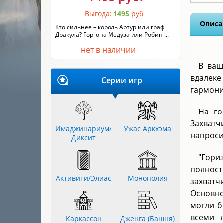
Выгода:
1495
руб
Описа
Кто сильнее – король Артур или граф
Дракула? Горгона Медуза или Робин ...
нет в наличии
В ваш
вдалеке
Серии игр
гармони
На го
Захватч
Имаджинариум/
Ужас Аркхэма
напроси
Диксит
"Гори
полност
Активити/Элиас
Монополия
захватч
Основно
могли б
всеми 
Каркассон
Дженга (Башня)