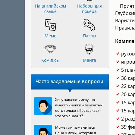
Прият
На английском
Наборы для
языке
покера
Глубоки
Вариати
Правила
Мемо
Пазлы
Компле
руков
Комиксы
Манга
игров
5 пла
36 ка
Часто задаваемые вопросы
22 ка
20 ка
Хочу заказать игру, но
15 ка
вместо кнопки «Заказать»
15 ка
есть только «Предзаказ» -
что это значит?
2 раз
39 фи
Может ли измениться
цена у игры, которую я