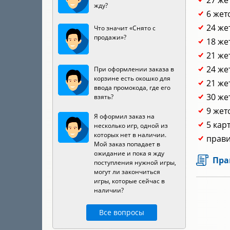
27 же
жду?
6 жет
24 же
Что значит «Снято с
продажи»?
18 же
21 же
24 же
При оформлении заказа в
корзине есть окошко для
21 же
ввода промокода, где его
30 же
взять?
9 жет
Я оформил заказ на
5 кар
несколько игр, одной из
которых нет в наличии.
прави
Мой заказ попадает в
ожидание и пока я жду
Пра
поступления нужной игры,
могут ли закончиться
игры, которые сейчас в
наличии?
Все вопросы