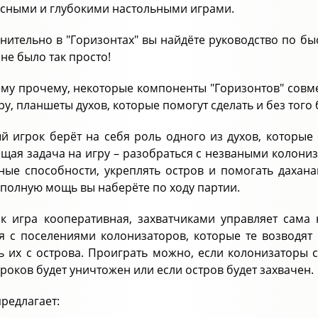
сными и глубокими настольными играми.
нительно в "Горизонтах" вы найдёте руководство по быс
не было так просто!
ему прочему, некоторые компоненты "Горизонтов" совм
ру, планшеты духов, которые помогут сделать и без того
й игрок берёт на себя роль одного из духов, которые
щая задача на игру – разобраться с незваными колониз
ные способности, укреплять остров и помогать дахан
 полную мощь вы наберёте по ходу партии.
ак игра кооперативная, захватчиками управляет сама 
я с поселениями колонизаторов, которые те возводят 
ь их с острова. Проиграть можно, если колонизаторы 
гроков будет уничтожен или если остров будет захвачен.
предлагает: