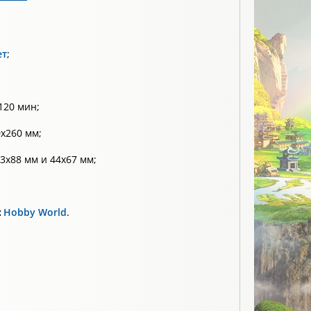
ет
;
120 мин;
x260 мм;
3х88 мм и 44х67 мм;
:
Hobby World
.