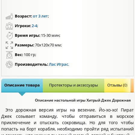
Возраст:
от 3 лет
;
Игроки:
2-4
;
Время игры:
15-30 мин;
Размеры:
70х120х70 мм;
Вес:
100 гр;
Производитель:
Лас Играс
.
Описание товара
Протекторы и аксессуары
Отзывы (0)
Описание настольной игры Хитрый Джек Дорожная
Это дорожная версия игры на везение. Йо-хо-хо! Пират
Джек созывает команду, чтобы отправиться в морское
приключение и отыскать сокровища. Но для того чтобы
попасть на борт корабля, необходимо пройти ряд испытаний