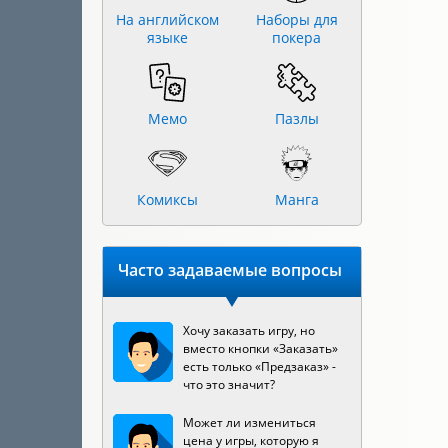
На английском
Наборы для
языке
покера
Мемо
Пазлы
Комиксы
Манга
Часто задаваемые вопросы
Хочу заказать игру, но
вместо кнопки «Заказать»
есть только «Предзаказ» -
что это значит?
Может ли измениться
цена у игры, которую я