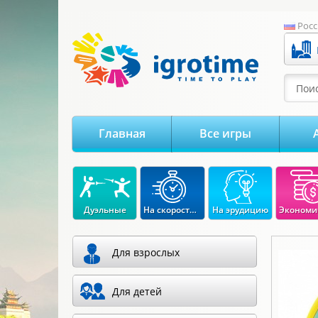
-->
Росс
Поис
Главная
Все игры
Дуэльные
На скорость реакции
На эрудицию
Для взрослых
Для детей