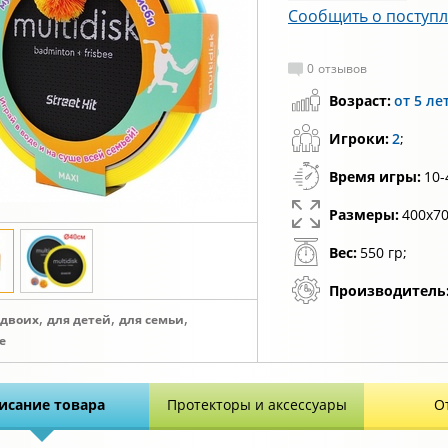
Сообщить о поступ
0
отзывов
Возраст:
от 5 ле
Игроки:
2
;
Время игры:
10-
Размеры:
400х70
Вес:
550 гр;
Производитель
,
,
,
 двоих
для детей
для семьи
е
исание товара
Протекторы и аксессуары
О