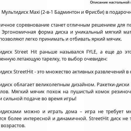
Описание настольной 
 Мультидиск Maxi (2-в-1 Бадминтон и Фрисби) в подароч
ичное соревнование станет отличным решением для п
! Эргономичная форма диска и уникальный мягкий ма
 позволяют легко принимать и отбивать яркий мячик.
идиск Street Hit раньше назывался FYLE, а еще до эт
енную летающую тарелку, то выбор очевиден:
идиск StreetHit - это множество активных развлечений в
идиск облагает великолепным дизайном. Ракетки-диски 
лов. Мягкий мячик похож на пушистый комок резиноче
и сильной подаче во время игры!
идисками можно и играть дома – игра не требует мн
тся более интересной и динамичной. StreetHit диск не
 возрастов.