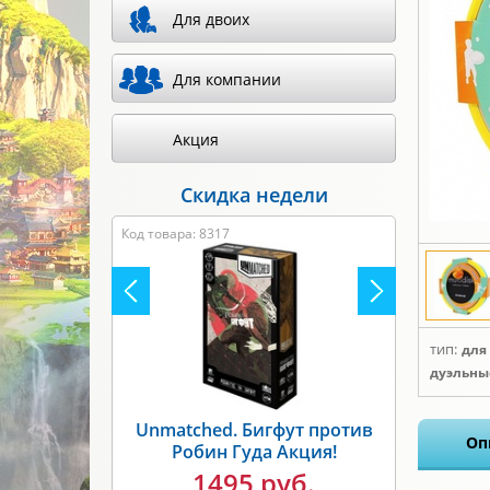
Для двоих
Для компании
Акция
Скидка недели
Код товара: 8317
тип:
для
дуэльны
Unmatched. Бигфут против
Оп
Робин Гуда Акция!
1495 руб.