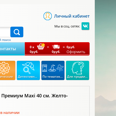
Личный кабинет
Мы в соц. сетях:
 поиск
0
x
+
=
0
руб.
онтакты
Оформить
0
руб.
0
руб.
ические
Детективные
По тематикам
Для продвинутых
 Премиум Maxi 40 см. Желто-
 в наличии