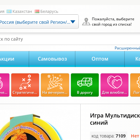
ия
Казахстан
Беларусь
Пожалуйста, выберите
Россия (выберите свой Регион/Город)
свой город из списка!
к по сайту
Расширенный
Акции
Самовывоз
Оптом
К
Экономические
Стратегические
На вечеринку
В дорогу
Для влюбленных
Лог
Игра Мультидиск
синий
код товара:
7109
Нет