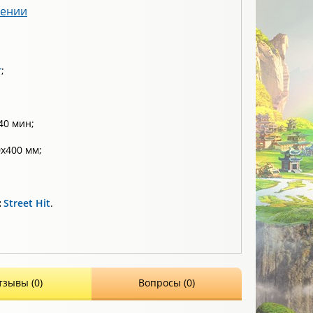
лении
т
;
40 мин;
х400 мм;
:
Street Hit
.
тзывы (0)
Вопросы (0)