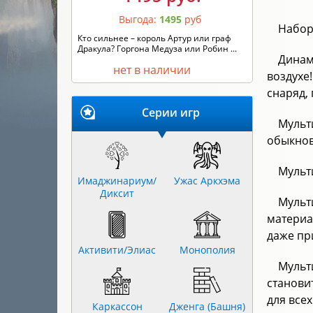
Выгода:
1495
руб
Набор
Кто сильнее – король Артур или граф
Дракула? Горгона Медуза или Робин ...
Динам
нет в наличии
воздухе
снаряд,
Серии игр
Мульт
обыкнов
Мульт
Имаджинариум/
Ужас Аркхэма
Диксит
Мульт
материа
даже пр
Активити/Элиас
Монополия
Мульт
станови
для всех
Каркассон
Дженга (Башня)