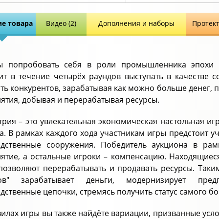
е товара
Видео (2)
Дополнения и наборы
Протек
ы попробовать себя в роли промышленника эпохи 
ит в течение четырёх раундов выступать в качестве с
ть конкурентов, зарабатывая как можно больше денег,
ятия, добывая и перерабатывая ресурсы.
трия – это увлекательная экономическая настольная иг
а. В рамках каждого хода участникам игры предстоит уч
одственные сооружения. Победитель аукциона в рам
ятие, а остальные игроки – компенсацию. Находящие
позволяют перерабатывать и продавать ресурсы. Таки
тов" зарабатывает деньги, модернизирует пре
дственные цепочки, стремясь получить статус самого б
вилах игры вы также найдёте вариации, призванные усл