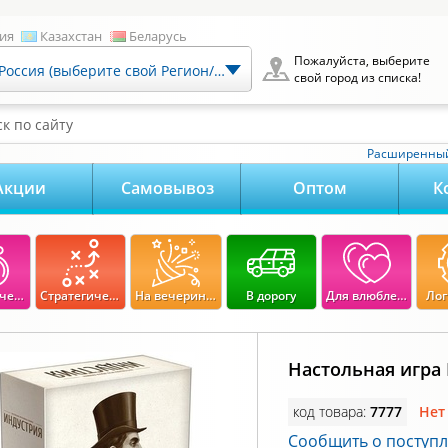
ия
Казахстан
Беларусь
Пожалуйста, выберите
Россия (выберите свой Регион/Город)
свой город из списка!
к по сайту
Расширенный
Акции
Самовывоз
Оптом
К
Экономические
Стратегические
На вечеринку
В дорогу
Для влюбленных
Лог
Настольная игра
код товара:
7777
Нет
Сообщить о поступ