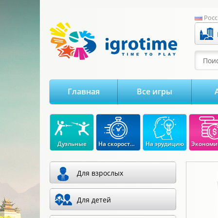
-->
Росс
Поис
Главная
Все игры
Дуэльные
На скорость реакции
На эрудицию
Для взрослых
Для детей