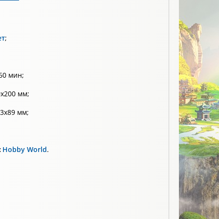
ет
;
60 мин;
х200 мм;
3x89 мм;
:
Hobby World
.