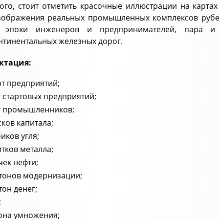
ого, стоит отметить красочные иллюстрации на карта
зображения реальных промышленных комплексов рубеж
 эпохи инженеров и предпринимателей, пара и 
нтинентальных железных дорог.
ктация:
рт предприятий;
т стартовых предприятий;
т промышленников;
сков капитала;
биков угля;
итков металла;
чек нефти;
тонов модернизации;
тон денег;
;
она умножения;