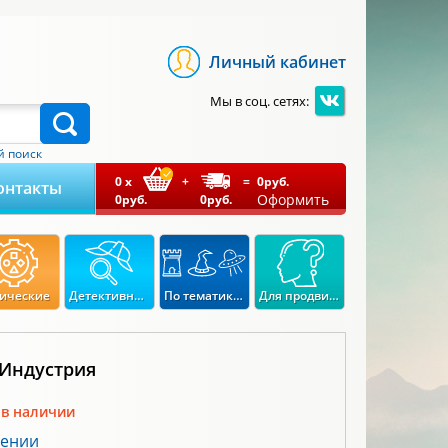
Личный кабинет
Мы в соц. сетях:
 поиск
0
x
+
=
0
руб.
онтакты
Оформить
0
руб.
0
руб.
ические
Детективные
По тематикам
Для продвинутых
 Индустрия
 в наличии
лении