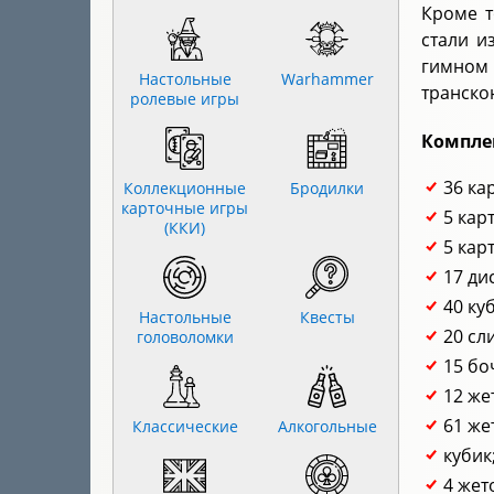
Кроме т
стали и
гимном
Настольные
Warhammer
транско
ролевые игры
Компле
36 ка
Коллекционные
Бродилки
карточные игры
5 кар
(ККИ)
5 кар
17 ди
40 ку
Настольные
Квесты
20 сл
головоломки
15 бо
12 же
61 же
Классические
Алкогольные
кубик
4 жет