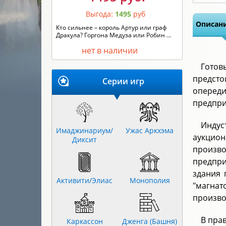
Выгода:
1495
руб
Описани
Кто сильнее – король Артур или граф
Дракула? Горгона Медуза или Робин ...
нет в наличии
Готов
предсто
Серии игр
опереди
предпри
Индус
Имаджинариум/
Ужас Аркхэма
аукцион
Диксит
произв
предпри
здания 
Активити/Элиас
Монополия
"магна
произво
В пра
Каркассон
Дженга (Башня)