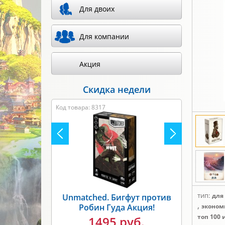
Для двоих
Для компании
Акция
Скидка недели
Код товара: 8317
тип:
для
Unmatched. Бигфут против
,
Робин Гуда Акция!
эконом
топ 100 
1495 руб.