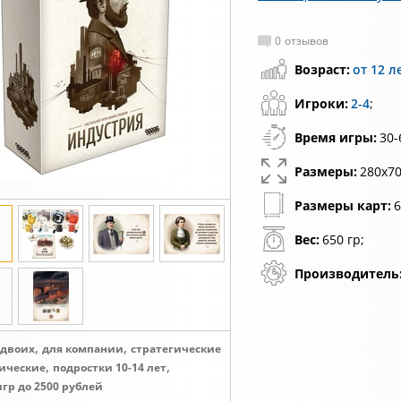
0
отзывов
Возраст:
от 12 л
Игроки:
2-4
;
Время игры:
30-
Размеры:
280х70
Размеры карт:
6
Вес:
650 гр;
Производитель
,
,
 двоих
для компании
стратегические
,
,
ические
подростки 10-14 лет
игр до 2500 рублей