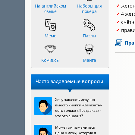
жетон
На английском
Наборы для
языке
покера
4 жет
счётч
прави
Мемо
Пазлы
Пра
Комиксы
Манга
Часто задаваемые вопросы
Хочу заказать игру, но
вместо кнопки «Заказать»
есть только «Предзаказ» -
что это значит?
Может ли измениться
цена у игры, которую я