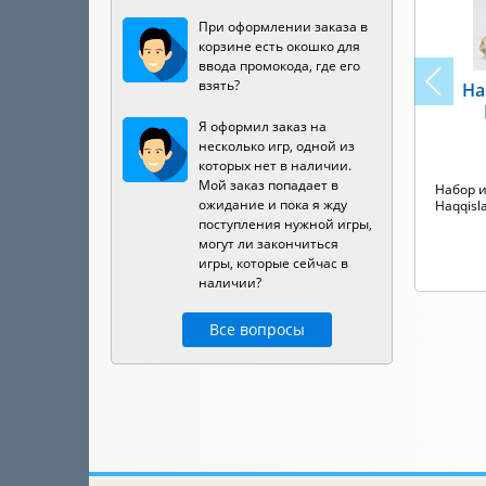
При оформлении заказа в
корзине есть окошко для
ввода промокода, где его
взять?
На
Я оформил заказ на
несколько игр, одной из
которых нет в наличии.
Мой заказ попадает в
Набор и
ожидание и пока я жду
Haqqisl
поступления нужной игры,
могут ли закончиться
игры, которые сейчас в
наличии?
Все вопросы