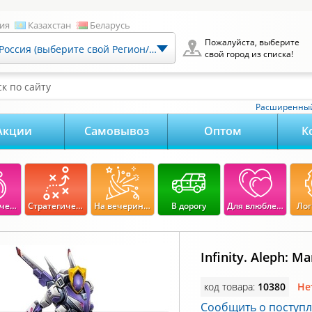
ия
Казахстан
Беларусь
Пожалуйста, выберите
Россия (выберите свой Регион/Город)
свой город из списка!
к по сайту
Расширенный
Акции
Самовывоз
Оптом
К
Экономические
Стратегические
На вечеринку
В дорогу
Для влюбленных
Лог
Infinity. Aleph: Ma
код товара:
10380
Не
Сообщить о поступ