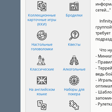
информа
сетей..."
Коллекционные
Бродилки
карточные игры
Infin
(ККИ)
группой
требуе
подразд
Настольные
Квесты
головоломки
Что н
- Миниа
- Прави
- Терре
Классические
Алкогольные
ведь бо
- Играл
оптимал
На английском
Наборы для
- Шабло
языке
покера
запомин
- Рулет