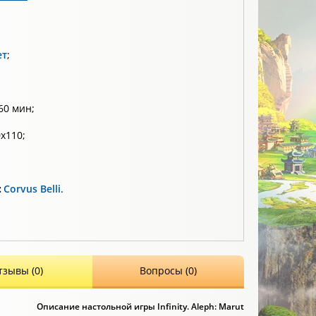
ет
;
60 мин;
х110;
:
Corvus Belli
.
тзывы (0)
Вопросы (0)
Описание настольной игры Infinity. Aleph: Marut