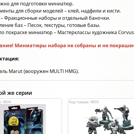
ужно для подготовки миниатюр.
ументы для сборки моделей – клей, надфили и кисти.
и – Фракционные наборы и отдельный баночки.
ение баз – Песок, текстуры, готовые базы.
 по покраске миниатюр – Мастерклассы художника Corvus 
ние! Миниатюры набора не собраны и не покрашены
ктация:
ель Marut (вооружен MULTI HMG).
ой же серии
: 9894
Код товара: 9859