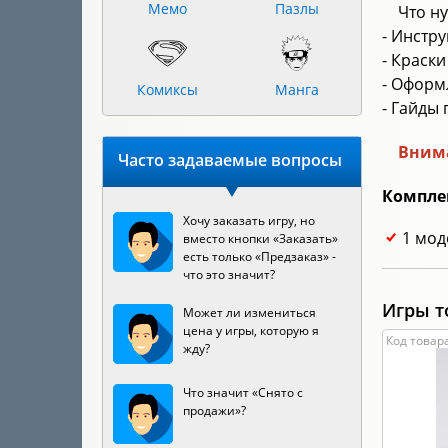
Мемо
Пазлы
Что н
- Инстр
- Краск
- Оформл
Комиксы
Манга
- Гайды
Внима
Часто задаваемые вопросы
Компле
Хочу заказать игру, но
1 мод
вместо кнопки «Заказать»
есть только «Предзаказ» -
что это значит?
Игры т
Может ли измениться
цена у игры, которую я
Код товара
жду?
Что значит «Снято с
продажи»?