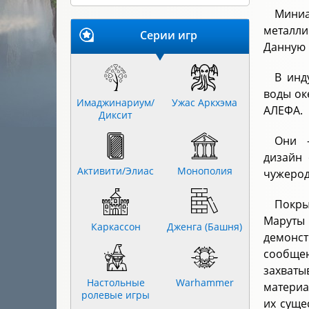
Миниа
металли
Серии игр
Данную м
В инд
воды ок
Имаджинариум/
Ужас Аркхэма
АЛЕФА.
Диксит
Они 
дизайн 
Активити/Элиас
Монополия
чужерод
Покры
Маруты
Каркассон
Дженга (Башня)
демонс
сообщен
захваты
Настольные
Warhammer
материа
ролевые игры
их суще