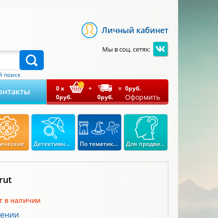
Личный кабинет
Мы в соц. сетях:
 поиск
0
x
+
=
0
руб.
онтакты
Оформить
0
руб.
0
руб.
ические
Детективные
По тематикам
Для продвинутых
rut
т в наличии
лении