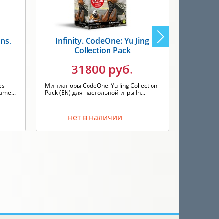
ans,
Infinity. CodeOne: Yu Jing
Infini
Collection Pack
Pack
31800 руб.
es
Миниатюры CodeOne: Yu Jing Collection
Миниатюры
ame...
Pack (EN) для настольной игры In...
Alpha: Reta
нет в наличии
н