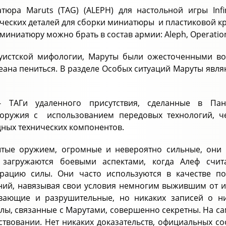
тюра Maruts (TAG) (ALEPH) для настольной игры Inf
ческих деталей для сборки миниатюры и пластиковой кр
иниатюру можно брать в состав армии: Aleph, Operations 
уистской мифологии, Маруты были ожесточенными во
еана пениться. В разделе Особых ситуаций Маруты яв
- ТАГи удаленного присутствия, сделанные в Па
оружия с использованием передовых технологий, ч
ных технических компонентов.
тые оружием, огромные и невероятно сильные, они
 загружаются боевыми аспектами, когда Алеф счит
трацию силы. Они часто используются в качестве п
ий, навязывая свои условия немногим выжившим от их
вающие и разрушительные, но никаких записей о ни
лы, связанные с Марутами, совершенно секретны. На са
ствовании. Нет никаких доказательств, официальных со