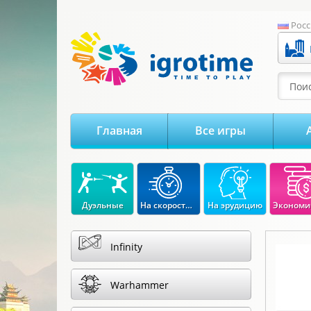
-->
Росс
Поис
Главная
Все игры
Дуэльные
На скорость реакции
На эрудицию
Infinity
Warhammer