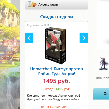
Аксессуары
Скидка недели
Код товара: 8317
Unmatched. Бигфут против
Робин Гуда Акция!
тип:
infi
1495 руб.
Выгода:
1495
руб
Оп
Кто сильнее – король Артур или граф
Дракула? Горгона Медуза или Робин ...
нет в наличии