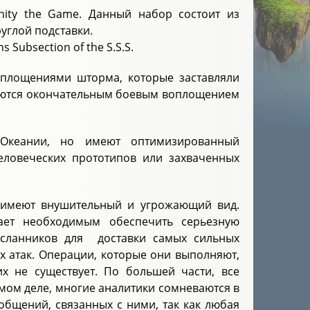
inity the Game. Данный набор состоит из
углой подставки.
Subsection of the S.S.S.
площениями шторма, которые заставляли
ляются окончательным боевым воплощением
нОкеании, но имеют оптимизированный
еловеческих прототипов или захваченных
 имеют внушительный и угрожающий вид.
ает необходимым обеспечить серьезную
осланников для доставки самых сильных
 атак. Операции, которые они выполняют,
х не существует. По большей части, все
мом деле, многие аналитики сомневаются в
общений, связанных с ними, так как любая