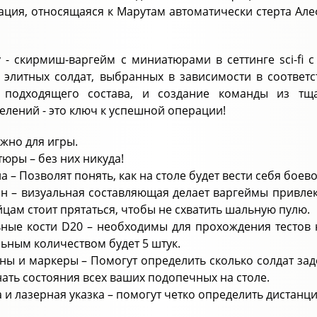
ция, относящаяся к Марутам автоматически стерта Алеф
ity - скирмиш-варгейм с миниатюрами в сеттинге sci-f
 элитных солдат, выбранных в зависимости в соответ
т подходящего состава, и создание команды из тщ
елений - это ключ к успешной операции!
ужно для игры.
тюры – без них никуда!
ла – Позволят понять, как на столе будет вести себя бое
йн – визуальная составляющая делает варгеймы привлек
йцам стоит прятаться, чтобы не схватить шальную пулю.
ьные кости D20 – необходимы для прохождения тестов н
ьным количеством будет 5 штук.
ны и маркеры – Помогут определить сколько солдат зад
ать состояния всех ваших подопечных на столе.
ка и лазерная указка – помогут четко определить дистан