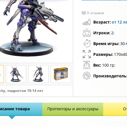
0
отзывов
Возраст:
от 12 л
Игроки:
2
;
Время игры:
30-
Размеры:
170х40
Вес:
100 гр;
Производитель
,
nity
подростки 10-14 лет
исание товара
Протекторы и аксессуары
О