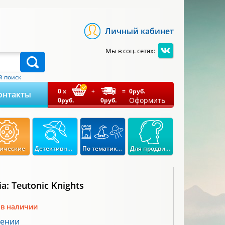
Личный кабинет
Мы в соц. сетях:
 поиск
0
x
+
=
0
руб.
онтакты
Оформить
0
руб.
0
руб.
ические
Детективные
По тематикам
Для продвинутых
ia: Teutonic Knights
 в наличии
лении