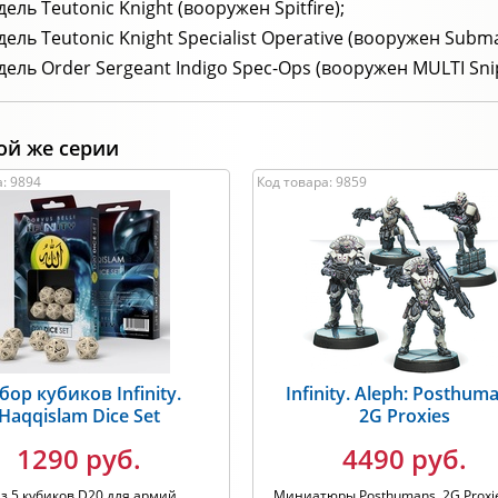
дель Teutonic Knight (вооружен Spitfire);
дель Teutonic Knight Specialist Operative (вооружен Subm
дель Order Sergeant Indigo Spec-Ops (вооружен MULTI Snip
ой же серии
: 9894
Код товара: 9859
бор кубиков Infinity.
Infinity. Aleph: Posthum
Haqqislam Dice Set
2G Proxies
1290 руб.
4490 руб.
з 5 кубиков D20 для армий
Миниатюры Posthumans, 2G Proxi