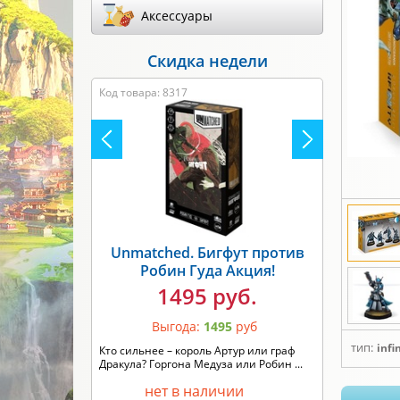
Аксессуары
Скидка недели
Код товара: 8317
Unmatched. Бигфут против
Робин Гуда Акция!
1495 руб.
Выгода:
1495
руб
тип:
infi
Кто сильнее – король Артур или граф
Дракула? Горгона Медуза или Робин ...
нет в наличии