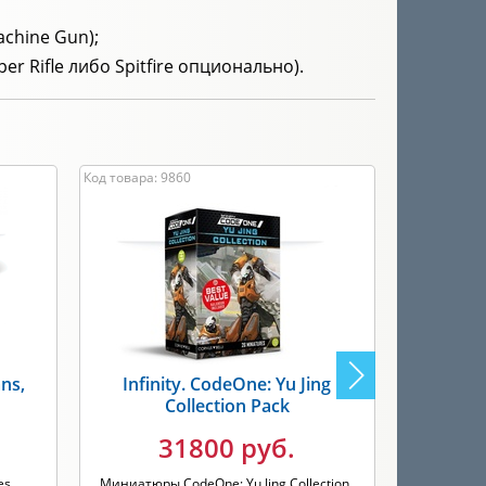
achine Gun);
er Rifle либо Spitfire опционально).
Код товара: 9860
Код товара: 
ans,
Infinity. CodeOne: Yu Jing
Infini
Collection Pack
Pack
31800 руб.
es
Миниатюры CodeOne: Yu Jing Collection
Миниатюры