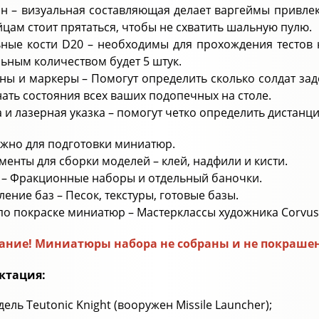
йн – визуальная составляющая делает варгеймы привлек
йцам стоит прятаться, чтобы не схватить шальную пулю.
ьные кости D20 – необходимы для прохождения тестов н
ьным количеством будет 5 штук.
ны и маркеры – Помогут определить сколько солдат зад
ать состояния всех ваших подопечных на столе.
ка и лазерная указка – помогут четко определить дистан
ужно для подготовки миниатюр.
ументы для сборки моделей – клей, надфили и кисти.
и – Фракционные наборы и отдельный баночки.
ение баз – Песок, текстуры, готовые базы.
 по покраске миниатюр – Мастерклассы художника Corvus 
ние! Миниатюры набора не собраны и не покрашены
ктация:
дель Teutonic Knight (вооружен Missile Launcher);