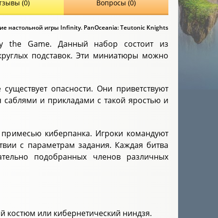
тзывы (0)
Вопросы (0)
е настольной игры Infinity. PanOceania: Teutonic Knights
ity the Game. Данный набор состоит из
круглых подставок. Эти миниатюры можно
 существует опасности. Они приветствуют
я саблями и прикладами с такой яростью и
i с примесью киберпанка. Игроки командуют
ствии с параметрам задания. Каждая битва
ательно подобранных членов различных
вой костюм или кибернетический ниндзя.