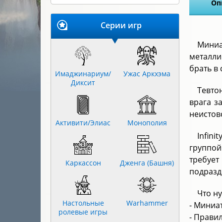
Оп
Серии игр
Миниа
металли
брать в 
Имаджинариум/
Ужас Аркхэма
Диксит
Тевто
врага з
неистов
Активити/Элиас
Монополия
Infin
группой
требуе
Каркассон
Дженга (Башня)
подразд
Что н
Настольные
Warhammer
- Миниа
ролевые игры
- Прави