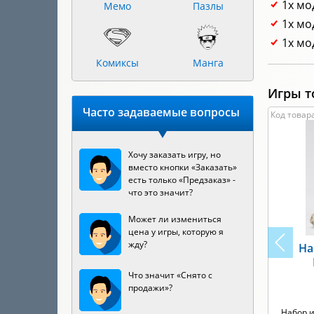
1х мо
Мемо
Пазлы
1х мо
1х мо
Комиксы
Манга
Игры т
Часто задаваемые вопросы
Код товара
Хочу заказать игру, но
вместо кнопки «Заказать»
есть только «Предзаказ» -
что это значит?
Может ли измениться
цена у игры, которую я
жду?
На
Что значит «Снято с
продажи»?
Набор и