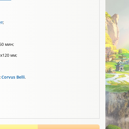
ет
;
60 мин;
х120 мм;
:
Corvus Belli
.