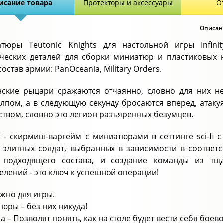
исание товара
Протекторы и аксессуары
О
Описани
тюры Teutonic Knights для настольной игры Infin
ческих деталей для сборки миниатюр и пластиковых 
состав армии: PanOceania, Military Orders.
нские рыцари сражаются отчаянно, словно для них не
алпом, а в следующую секунду бросаются вперед, атаку
ством, словно это легион разъяренных безумцев.
ity - скирмиш-варгейм с миниатюрами в сеттинге sci-f
 элитных солдат, выбранных в зависимости в соответ
т подходящего состава, и создание команды из тщ
елений - это ключ к успешной операции!
ужно для игры.
тюры – без них никуда!
ла – Позволят понять, как на столе будет вести себя бое