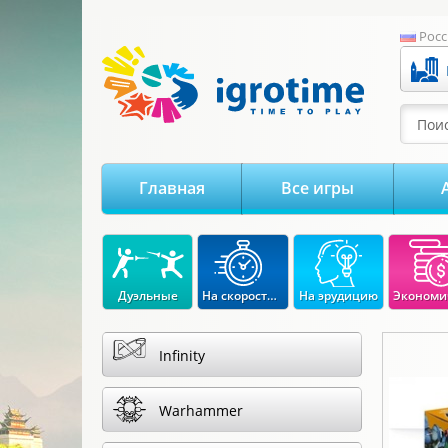
-->
Росс
Поис
Главная
Все игры
Дуэльные
На скорость реакции
На эрудицию
Infinity
Warhammer