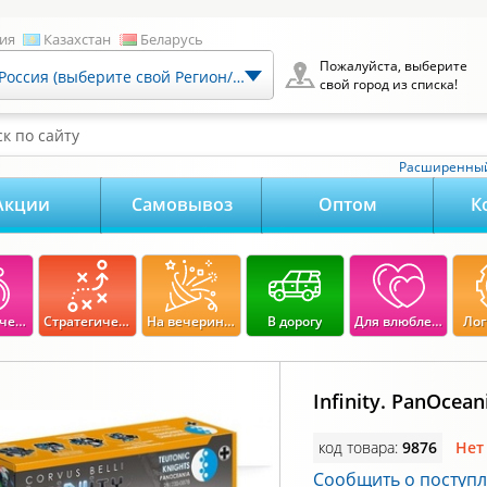
ия
Казахстан
Беларусь
Пожалуйста, выберите
Россия (выберите свой Регион/Город)
свой город из списка!
к по сайту
Расширенный
Акции
Самовывоз
Оптом
К
Экономические
Стратегические
На вечеринку
В дорогу
Для влюбленных
Лог
Infinity. PanOcean
код товара:
9876
Нет
Сообщить о поступ