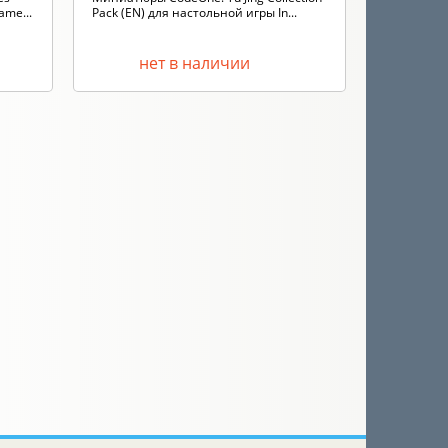
ame...
Pack (EN) для настольной игры In...
Alpha: Reta
нет в наличии
н