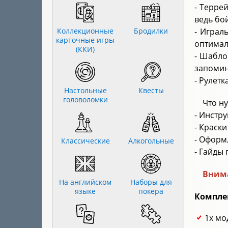
- Терре
ведь бо
Коллекционные
Бродилки
- Играл
карточные игры
оптимал
(ККИ)
- Шабло
запомин
- Рулет
Настольные
Квесты
головоломки
Что н
- Инстр
- Краск
- Оформл
Классические
Алкогольные
- Гайды
Внима
На английском
Наборы для
языке
покера
Компле
1х мо