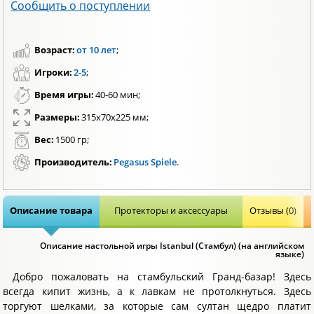
Сообщить о поступлении
Возраст:
от 10 лет
;
Игроки:
2-5
;
Время игры:
40-60 мин;
Размеры:
315х70х225 мм;
Вес:
1500 гр;
Производитель:
Pegasus Spiele
.
Описание товара
Протекторы и аксессуары
Отзывы (0)
Описание настольной игры Istanbul (Стамбул) (на английском
языке)
Добро пожаловать на стамбульский Гранд-базар! Здесь
всегда кипит жизнь, а к лавкам не протолкнуться. Здесь
торгуют шелками, за которые сам султан щедро платит