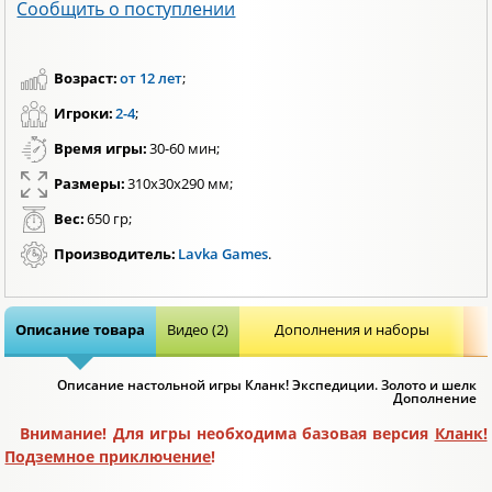
Сообщить о поступлении
Возраст:
от 12 лет
;
Игроки:
2-4
;
Время игры:
30-60 мин;
Размеры:
310х30х290 мм;
Вес:
650 гр;
Производитель:
Lavka Games
.
Описание товара
Видео (2)
Дополнения и наборы
Описание настольной игры Кланк! Экспедиции. Золото и шелк
Дополнение
Внимание! Для игры необходима базовая версия
Кланк!
Подземное приключение
!