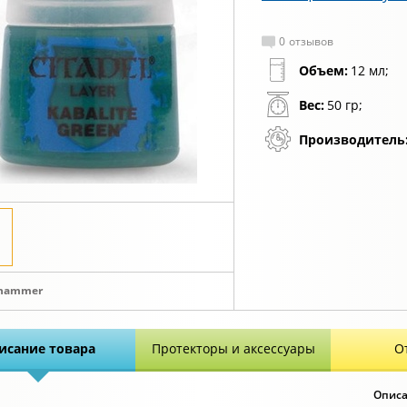
0
отзывов
Объем:
12 мл;
Вес:
50 гр;
Производитель
hammer
исание товара
Протекторы и аксессуары
О
Описа