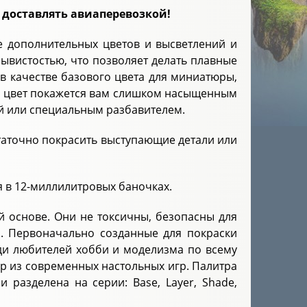
 доставлять авиаперевозкой!
е дополнительных цветов и высветлений и
ывистостью, что позволяет делать плавные
 в качестве базового цвета для миниатюры,
сли цвет покажется вам слишком насыщенным
й или специальным разбавителем.
таточно покрасить выступающие детали или
ся в 12-миллилитровых баночках.
ой основе. Они не токсичны, безопасны для
фа. Первоначально созданные для покраски
ди любителей хобби и моделизма по всему
юр из современных настольных игр. Палитра
и разделена на серии: Base, Layer, Shade,