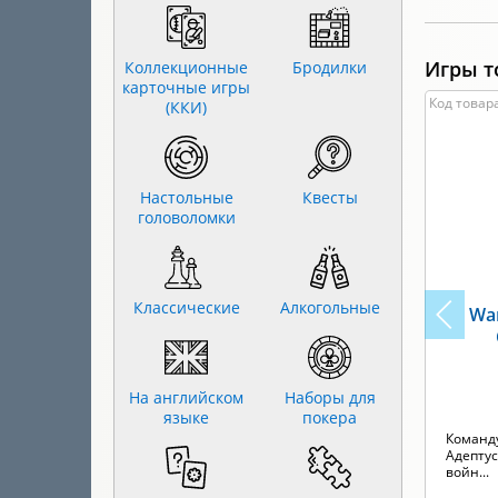
Игры т
Коллекционные
Бродилки
карточные игры
Код товара
(ККИ)
Настольные
Квесты
головоломки
Классические
Алкогольные
War
На английском
Наборы для
языке
покера
Команд
Адептус
войн...