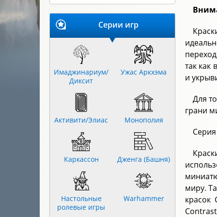
Внима
Серии игр
Краск
идеальн
переход
так как
Имаджинариум/
Ужас Аркхэма
и укрыв
Диксит
Для т
грани м
Активити/Элиас
Монополия
Серия 
Краск
Каркассон
Дженга (Башня)
использ
миниатю
миру. Т
Настольные
Warhammer
красок 
ролевые игры
Contrast,