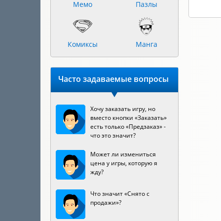
Мемо
Пазлы
Комиксы
Манга
Часто задаваемые вопросы
Хочу заказать игру, но
вместо кнопки «Заказать»
есть только «Предзаказ» -
что это значит?
Может ли измениться
цена у игры, которую я
жду?
Что значит «Снято с
продажи»?