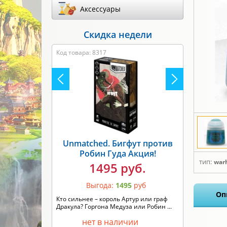
Аксессуары
Скидка недели
Код товара: 8317
Unmatched. Бигфут против
Робин Гуда Акция!
тип:
war
1495 руб.
Выгода:
1495
руб
Оп
Кто сильнее – король Артур или граф
Дракула? Горгона Медуза или Робин ...
нет в наличии