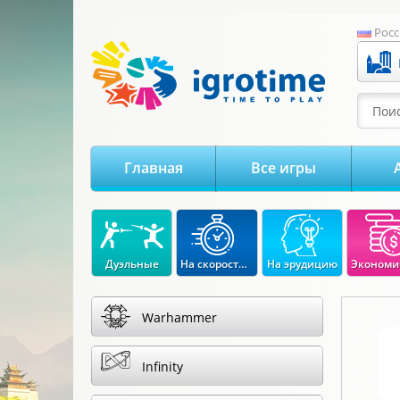
-->
Росс
Поис
Главная
Все игры
Дуэльные
На скорость реакции
На эрудицию
Warhammer
Infinity