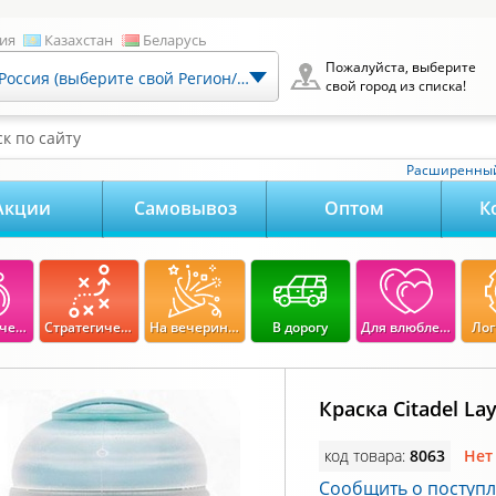
ия
Казахстан
Беларусь
Пожалуйста, выберите
Россия (выберите свой Регион/Город)
свой город из списка!
к по сайту
Расширенный
Акции
Самовывоз
Оптом
К
Экономические
Стратегические
На вечеринку
В дорогу
Для влюбленных
Лог
Краска Citadel Lay
код товара:
8063
Нет
Сообщить о поступ