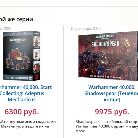
ой же серии
: 7089
Код товара: 5365
hammer 40,000. Start
Warhammer 40,000.
Collecting! Adeptus
Shadowspear (Тенево
Mechanicus
копье)
6300 руб.
9975 руб.
уйте неутомимыми солдатами
Shadowspear — это большой стар
 Механикус и ведите их на
Warhammer 40,000 с армиями дву
фрак...