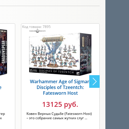
Код товара: 7895
Код товара: 
Warhammer Age of Sigmar.
Warh
е
Disciples of Tzeentch:
Empi
Fatesworn Host
13125 руб.
Быстро ра
самоуверен
тер
Ковен Верных Судьбе (Fatesworn Host)
мощное г..
х
– это собрание самых жутких слуг ...