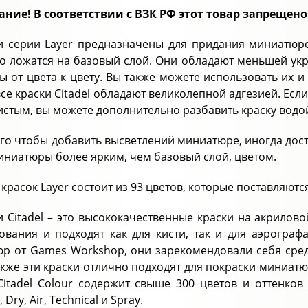
ние! В соответствии с ВЗК РФ этот товар запрещено
и серии Layer предназначены для придания миниатюр
о ложатся на базовый слой. Они обладают меньшей укр
ы от цвета к цвету. Вы также можете использовать их и
 все краски Citadel обладают великолепной адгезией. Е
истым, вы можете дополнительно разбавить краску водо
ого чтобы добавить высветлений миниатюре, иногда дос
иниатюры более ярким, чем базовый слой, цветом.
красок Layer состоит из 93 цветов, которые поставляют
и Citadel – это высококачественные краски на акрилов
ования и подходят как для кисти, так и для аэрогра
р от Games Workshop, они зарекомендовали себя сре
акже эти краски отлично подходят для покраски миниат
Citadel Colour содержит свыше 300 цветов и оттенков 
 Dry, Air, Technical и Spray.