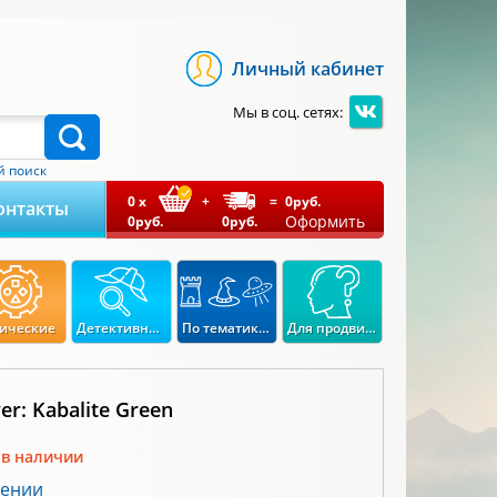
Личный кабинет
Мы в соц. сетях:
 поиск
0
x
+
=
0
руб.
онтакты
Оформить
0
руб.
0
руб.
ические
Детективные
По тематикам
Для продвинутых
er: Kabalite Green
 в наличии
лении