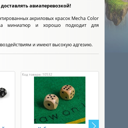
 доставлять авиаперевозкой!
ентированных акриловых красок Mecha Color
аса миниатюр и хорошо подходит для
 воздействиям и имеют высокую адгезию.
Код товара: 10532
Код товара: 