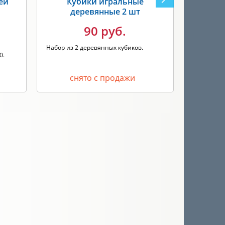
ей
Кубики игральные
К
деревянные 2 шт
90 руб.
1 пластик
Набор из 2 деревянных кубиков.
0.
снято с продажи
с