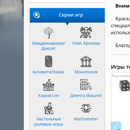
Внима
Серии игр
Краск
специа
использ
Имаджинариум/
Ужас Аркхэма
Благо
Диксит
Игры т
Активити/Элиас
Монополия
Код товара
Каркассон
Дженга (Башня)
Настольные
Warhammer
ролевые игры