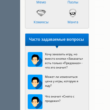
Мемо
Пазлы
Комиксы
Манга
Часто задаваемые вопросы
Хочу заказать игру, но
вместо кнопки «Заказать»
есть только «Предзаказ» -
что это значит?
Может ли измениться
цена у игры, которую я
жду?
Что значит «Снято с
продажи»?