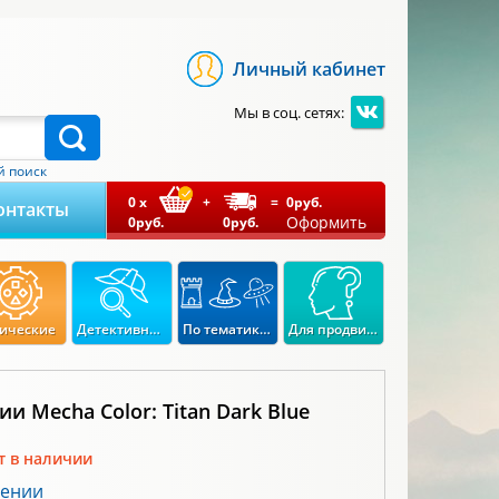
Личный кабинет
Мы в соц. сетях:
 поиск
0
x
+
=
0
руб.
онтакты
Оформить
0
руб.
0
руб.
ические
Детективные
По тематикам
Для продвинутых
рии Mecha Color: Titan Dark Blue
т в наличии
лении