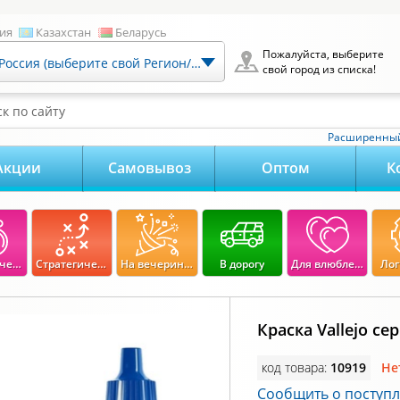
ия
Казахстан
Беларусь
Пожалуйста, выберите
Россия (выберите свой Регион/Город)
свой город из списка!
к по сайту
Расширенный
Акции
Самовывоз
Оптом
К
Экономические
Стратегические
На вечеринку
В дорогу
Для влюбленных
Лог
Краска Vallejo се
код товара:
10919
Не
Сообщить о поступ