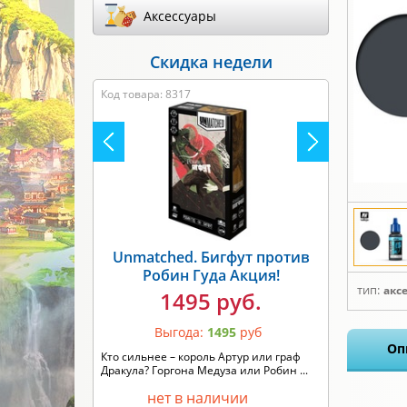
Аксессуары
Скидка недели
Код товара: 8317
Unmatched. Бигфут против
Робин Гуда Акция!
тип:
акс
1495 руб.
Выгода:
1495
руб
Оп
Кто сильнее – король Артур или граф
Дракула? Горгона Медуза или Робин ...
нет в наличии