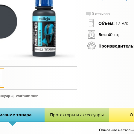
0
отзывов
Объем:
17 мл;
Вес:
40 гр;
Производитель
,
ессуары
warhammer
исание товара
Протекторы и аксессуары
О
Описание настольно