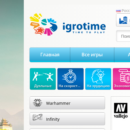
-->
Росс
Поис
Главная
Все игры
Дуэльные
На скорость реакции
На эрудицию
Warhammer
Infinity