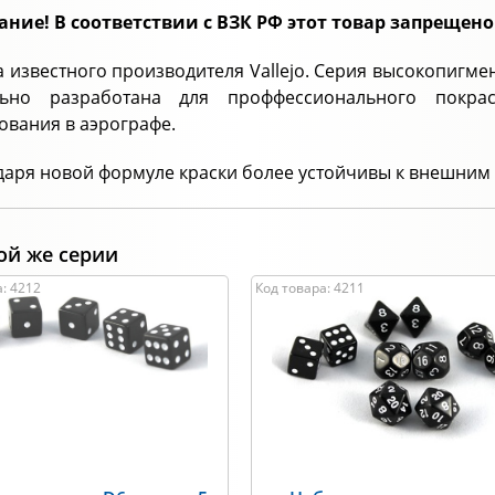
ние! В соответствии с ВЗК РФ этот товар запрещено
а известного производителя Vallejo. Серия высокопигм
льно разработана для проффессионального покр
ования в аэрографе.
даря новой формуле краски более устойчивы к внешним
ой же серии
: 4212
Код товара: 4211