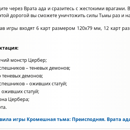
ите через Врата ада и сразитесь с жестокими врагами. В
этой дорогой вы сможете уничтожить силы Тьмы раз и на
тав игры входят 6 карт размером 120x79 мм, 12 карт р
ктация:
чий монстр Цербер;
спешников – теневых демонов;
 теневых демонов;
спешников – оживших статуй;
 оживших статуй;
она Цербера;
рта.
вила игры Кромешная тьма: Преисподняя. Врата ада