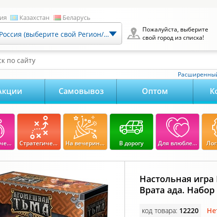
ия
Казахстан
Беларусь
Пожалуйста, выберите
Россия (выберите свой Регион/Город)
свой город из списка!
к по сайту
Расширенный
Акции
Самовывоз
Оптом
К
Экономические
Стратегические
На вечеринку
В дорогу
Для влюбленных
Лог
Настольная игра
Врата ада. Набор
код товара:
12220
Не