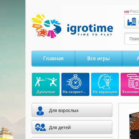
-->
Росс
Поис
Главная
Все игры
Дуэльные
На скорость реакции
На эрудицию
Для взрослых
Для детей