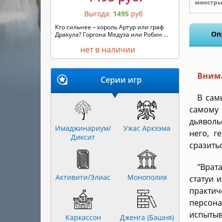
монстры
Выгода:
1495
руб
Кто сильнее – король Артур или граф
Оп
Дракула? Горгона Медуза или Робин ...
нет в наличии
Внима
Серии игр
В сам
самому 
дьяволь
Имаджинариум/
Ужас Аркхэма
него, г
Диксит
сразить
"Врат
Активити/Элиас
Монополия
статуи 
практич
персона
испытыв
Каркассон
Дженга (Башня)