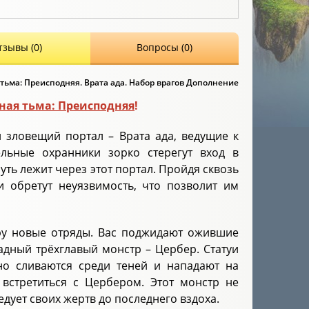
тзывы (0)
Вопросы (0)
ьма: Преисподняя. Врата ада. Набор врагов Дополнение
ая тьма: Преисподняя
!
 зловещий портал – Врата ада, ведущие к
ельные охранники зорко стерегут вход в
уть лежит через этот портал. Пройдя сквозь
и обретут неуязвимость, что позволит им
гру новые отряды. Вас поджидают ожившие
адный трёхглавый монстр – Цербер. Статуи
но сливаются среди теней и нападают на
встретиться с Цербером. Этот монстр не
едует своих жертв до последнего вздоха.