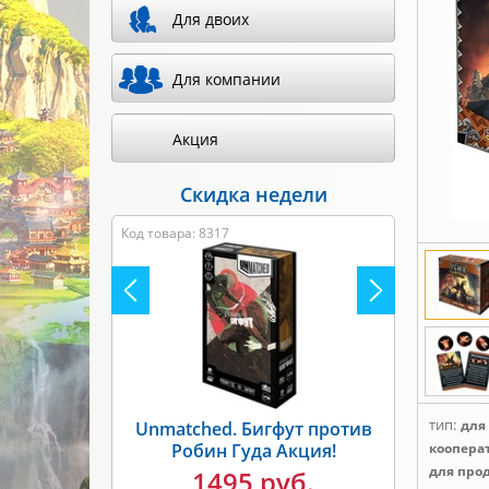
Для двоих
Для компании
Акция
Скидка недели
Код товара: 8317
тип:
для
Unmatched. Бигфут против
Робин Гуда Акция!
коопера
для про
1495 руб.