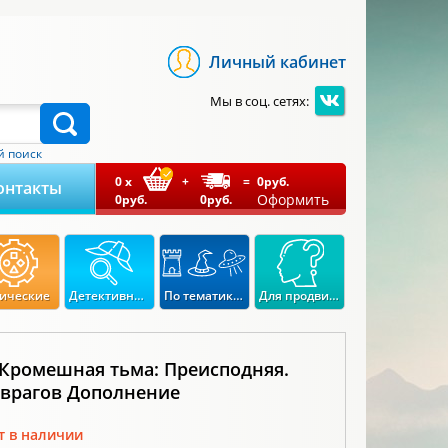
Личный кабинет
Мы в соц. сетях:
 поиск
0
x
+
=
0
руб.
онтакты
Оформить
0
руб.
0
руб.
ические
Детективные
По тематикам
Для продвинутых
 Кромешная тьма: Преисподняя.
 врагов Дополнение
т в наличии