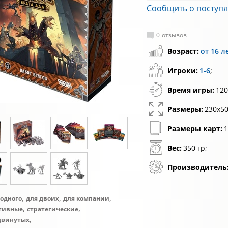
Сообщить о поступ
0
отзывов
Возраст:
от 16 л
Игроки:
1-6
;
Время игры:
120
Размеры:
230х50
Размеры карт:
1
Вес:
350 гр;
Производитель
,
,
,
 одного
для двоих
для компании
,
,
тивные
стратегические
,
двинутых