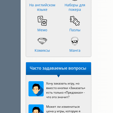
На английском
Наборы для
языке
покера
Мемо
Пазлы
Комиксы
Манга
Часто задаваемые вопросы
Хочу заказать игру, но
вместо кнопки «Заказать»
есть только «Предзаказ» -
что это значит?
Может ли измениться
цена у игры, которую я