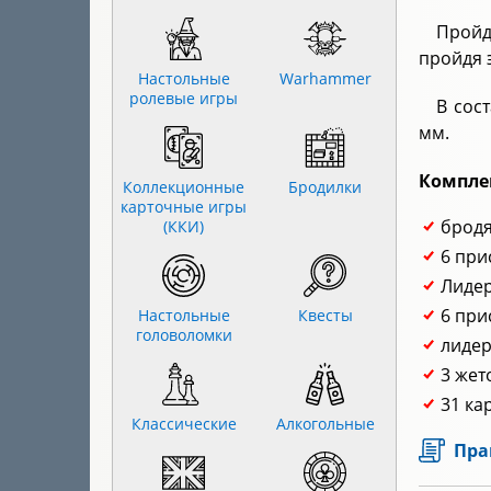
Пройд
пройдя 
Настольные
Warhammer
ролевые игры
В сос
мм.
Компле
Коллекционные
Бродилки
карточные игры
бродя
(ККИ)
6 при
Лидер
6 при
Настольные
Квесты
головоломки
лидер
3 жет
31 ка
Классические
Алкогольные
Пра