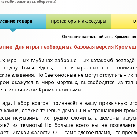
 (зомби, вампиры, оборотни)
исание товара
Протекторы и аксессуары
О
Описание настольной игры Кромешная т
ние! Для игры необходима базовая версия
Кромешн
ых мрачных глубинах заброшенных катакомб возведён
сердцу Тьмы. Здесь, в тени мрачных стен, внимат
ские владения. Но Светоносные не могут отступить – их п
ерои окажутся в мире мёртвых, высвободятся из тел 
ся с источником Кромешной тьмы.
а ада. Набор врагов" привнесёт в вашу привычную и
из камня, ловкие теневые демоны и устрашающий гром
ески неуязвимы, их трудно сломить, а демоны искус
жей из темноты! Но больше всего вы не пожелаете 
ает никакой жалости! Он – само адское пламя, что пресл