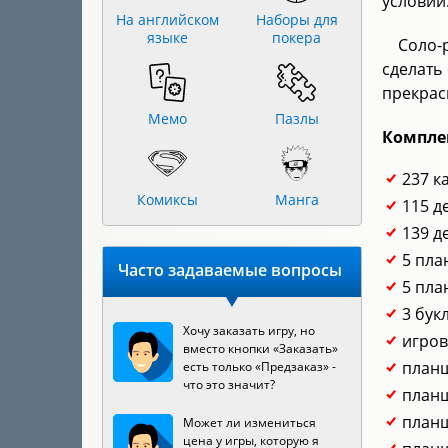
условий
На английском
Наборы для
языке
покера
Соло-
сделать
прекрас
Мемо
Пазлы
Компле
237 к
Комиксы
Манга
115 д
139 д
5 пла
Часто задаваемые вопросы
5 пла
3 бук
Хочу заказать игру, но
игров
вместо кнопки «Заказать»
планш
есть только «Предзаказ» -
что это значит?
планш
планш
Может ли измениться
цена у игры, которую я