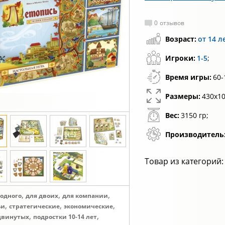
0
отзывов
Возраст:
от 14 л
Игроки:
1-5
;
Время игры:
60-
Размеры:
430х10
Вес:
3150 гр;
Производитель
Товар из категорий:
,
,
,
 одного
для двоих
для компании
,
,
,
ьи
стратегические
экономические
,
,
двинутых
подростки 10-14 лет