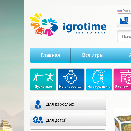
-->
Росс
Поис
Главная
Все игры
Дуэльные
На скорость реакции
На эрудицию
Для взрослых
Для детей