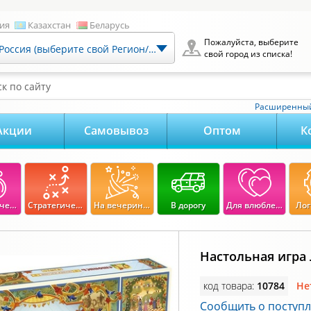
ия
Казахстан
Беларусь
Пожалуйста, выберите
Россия (выберите свой Регион/Город)
свой город из списка!
к по сайту
Расширенный
Акции
Самовывоз
Оптом
К
Экономические
Стратегические
На вечеринку
В дорогу
Для влюбленных
Лог
Настольная игра
код товара:
10784
Не
Сообщить о поступ