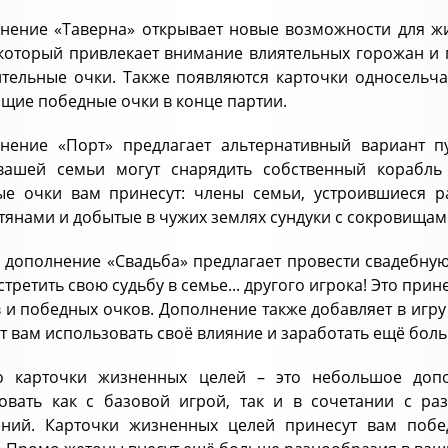
нение «Таверна» открывает новые возможности для жи
 который привлекает внимание влиятельных горожан и
тельные очки. Также появляются карточки односельч
щие победные очки в конце партии.
нение «Порт» предлагает альтернативный вариант п
вашей семьи могут снарядить собственный корабль
е очки вам принесут: члены семьи, устроившиеся ра
тянами и добытые в чужих землях сундуки с сокровищам
 дополнение «Свадьба» предлагает провести свадебну
стретить свою судьбу в семье... другого игрока! Это при
 и победных очков. Дополнение также добавляет в игру 
т вам использовать своё влияние и заработать ещё боль
 карточки жизненных целей – это небольшое допо
овать как с базовой игрой, так и в сочетании с 
ений. Карточки жизненных целей принесут вам поб