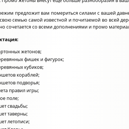
. Промо жетоны внесут ещё больше разнообразия в ваш
режим предложит вам помериться силами с вашей давне
 свою семью самой известной и почитаемой во всей де
но сочетается со всеми дополнениями и промо материа
ктация:
артонных жетонов;
еревянных фишек и фигурок;
еревянных кубиков;
ншетов кораблей;
ншетов подворья;
лета правил игры;
ое поле;
ет свадьбы;
ет таверны;
ет летописи;