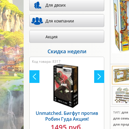
Для двоих
Для компании
Акция
Скидка недели
Код товара: 8317
тип:
для
Unmatched. Бигфут против
Робин Гуда Акция!
для сем
для про
1495 руб.