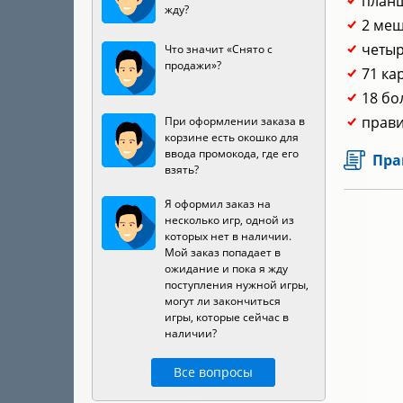
планш
жду?
2 меш
четыр
Что значит «Снято с
продажи»?
71 ка
18 бо
прави
При оформлении заказа в
корзине есть окошко для
ввода промокода, где его
Пра
взять?
Я оформил заказ на
несколько игр, одной из
которых нет в наличии.
Мой заказ попадает в
ожидание и пока я жду
поступления нужной игры,
могут ли закончиться
игры, которые сейчас в
наличии?
Все вопросы