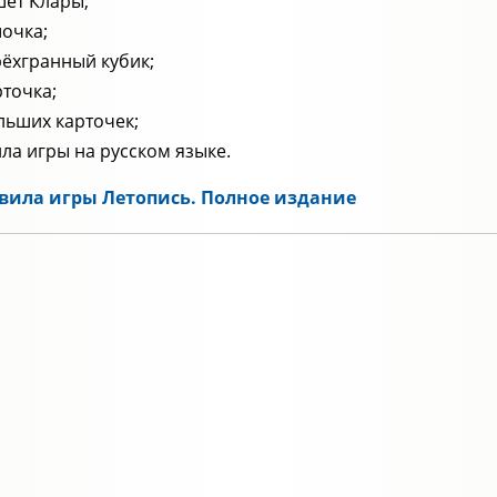
ет Клары;
очка;
ёхгранный кубик;
рточка;
льших карточек;
ла игры на русском языке.
вила игры Летопись. Полное издание