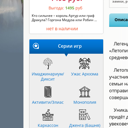
замки, 
Выгода:
1495
руб
Кто сильнее – король Артур или граф
Описа
Дракула? Горгона Медуза или Робин ...
нет в наличии
Леген
Серии игр
«Летоп
среднев
Летоп
Имаджинариум/
Ужас Аркхэма
участни
Диксит
семьи н
отправи
соверши
Активити/Элиас
Монополия
Уника
придёт 
увекове
Каркассон
Дженга (Башня)