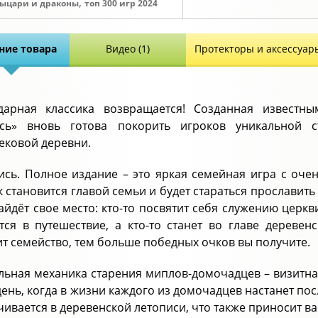
,
рыцари и драконы
топ 300 игр 2024
ние товара
Видео (1)
Протекторы и аксессуар
дарная классика возвращается! Созданная извест
ись» вновь готова покорить игроков уникальной 
ековой деревни.
ись. Полное издание – это яркая семейная игра с оче
к становится главой семьи и будет стараться прославит
айдёт свое место: кто-то посвятит себя служению церкви,
тся в путешествие, а кто-то станет во главе дереве
т семейство, тем больше победных очков вы получите.
льная механика старения миплов-домочадцев – визитная
день, когда в жизни каждого из домочадцев настанет по
чивается в деревенской летописи, что также приносит в