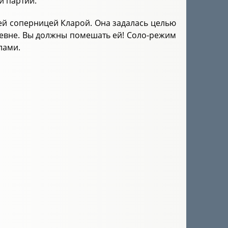
и партии.
й соперницей Кларой. Она задалась целью
ревне. Вы должны помешать ей! Соло-режим
лами.