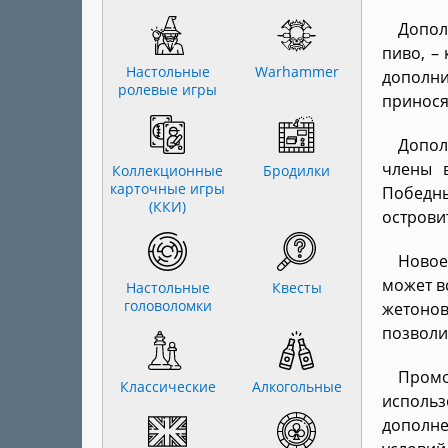
Допол
пиво, –
Настольные
Warhammer
дополни
ролевые игры
принося
Допол
члены 
Коллекционные
Бродилки
карточные игры
Победны
(ККИ)
острови
Новое
может в
Настольные
Квесты
головоломки
жетонов
позволи
Промо
Классические
Алкогольные
использ
дополн