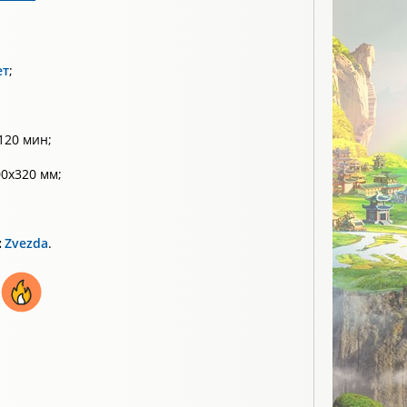
ет
;
120 мин;
0х320 мм;
:
Zvezda
.