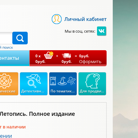
Личный кабинет
Мы в соц. сетях:
 поиск
0
x
+
=
0
руб.
онтакты
Оформить
0
руб.
0
руб.
ические
Детективные
По тематикам
Для продвинутых
 Летопись. Полное издание
т в наличии
лении