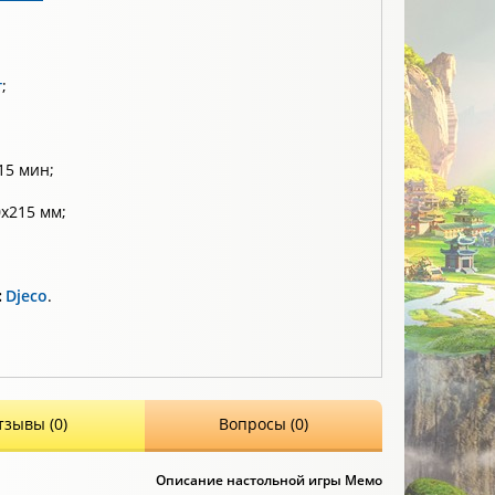
т
;
15 мин;
х215 мм;
:
Djeco
.
тзывы (0)
Вопросы (0)
Описание настольной игры Мемо