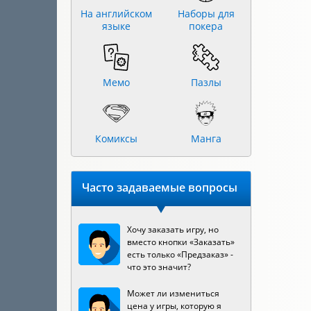
На английском
Наборы для
языке
покера
Мемо
Пазлы
Комиксы
Манга
Часто задаваемые вопросы
Хочу заказать игру, но
вместо кнопки «Заказать»
есть только «Предзаказ» -
что это значит?
Может ли измениться
цена у игры, которую я