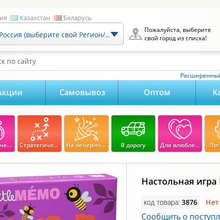
ия
Казахстан
Беларусь
Пожалуйста, выберите
Россия (выберите свой Регион/Город)
свой город из списка!
к по сайту
Расширенный
Акции
Самовывоз
Оптом
К
Экономические
Стратегические
На вечеринку
В дорогу
Для влюбленных
Лог
Настольная игра
код товара:
3876
Нет
Сообщить о поступ