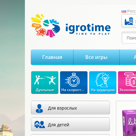
-->
Росс
Поис
Главная
Все игры
Дуэльные
На скорость реакции
На эрудицию
Для взрослых
Для детей