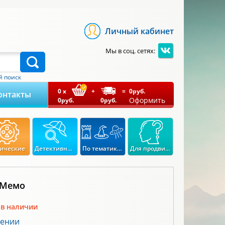
Личный кабинет
Мы в соц. сетях:
 поиск
0
x
+
=
0
руб.
онтакты
Оформить
0
руб.
0
руб.
ические
Детективные
По тематикам
Для продвинутых
 Мемо
 в наличии
лении