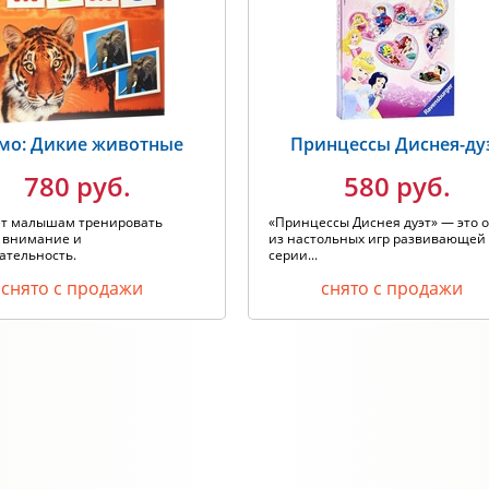
мо: Дикие животные
Принцессы Диснея-ду
780 руб.
580 руб.
т малышам тренировать
«Принцессы Диснея дуэт» — это 
, внимание и
из настольных игр развивающей
ательность.
серии...
снято с продажи
снято с продажи