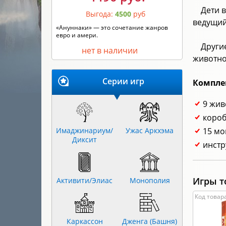
Дети 
Выгода:
4500
руб
ведущий
«Ануннаки» — это сочетание жанров
евро и амери.
Други
нет в наличии
животно
Серии игр
Компле
9 жив
короб
Имаджинариум/
Ужас Аркхэма
15 мо
Диксит
инстр
Игры т
Активити/Элиас
Монополия
Код товара
Каркассон
Дженга (Башня)