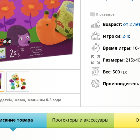
0
отзывов
Возраст:
от 2 ле
Игроки:
2-4
;
Время игры:
10-
Размеры:
215х40
Вес:
500 гр;
Производитель
,
,
 детей
мемо
малыши 0-3 года
исание товара
Протекторы и аксессуары
О