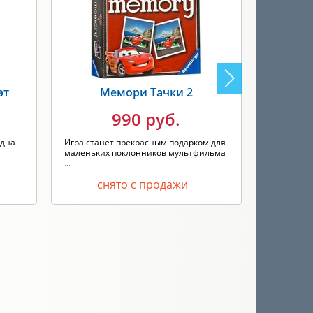
эт
Мемори Тачки 2
Ме
990 руб.
одна
Игра станет прекрасным подарком для
Игра "Мем
маленьких поклонников мультфильма
увлекател
...
времяпреп
снято с продажи
с