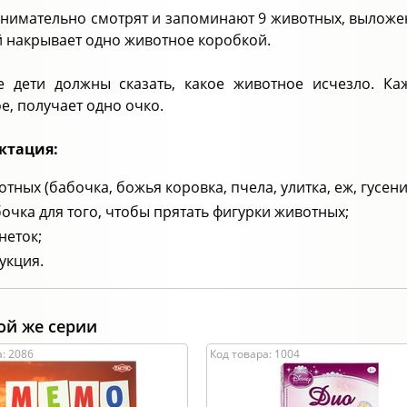
внимательно смотрят и запоминают 9 животных, выложен
 накрывает одно животное коробкой.
е дети должны сказать, какое животное исчезло. К
е, получает одно очко.
ктация:
отных (бабочка, божья коровка, пчела, улитка, еж, гусени
очка для того, чтобы прятать фигурки животных;
неток;
укция.
ой же серии
: 2086
Код товара: 1004