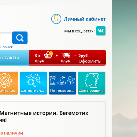
Личный кабинет
Мы в соц. сетях:
 поиск
0
x
+
=
0
руб.
онтакты
Оформить
0
руб.
0
руб.
ические
Детективные
По тематикам
Для продвинутых
 Магнитные истории. Бегемотик
ия!
 в наличии