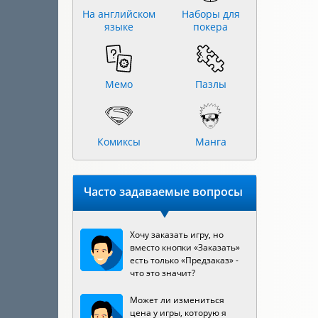
На английском
Наборы для
языке
покера
Мемо
Пазлы
Комиксы
Манга
Часто задаваемые вопросы
Хочу заказать игру, но
вместо кнопки «Заказать»
есть только «Предзаказ» -
что это значит?
Может ли измениться
цена у игры, которую я