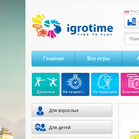
-->
Росс
Поис
Главная
Все игры
Дуэльные
На скорость реакции
На эрудицию
Для взрослых
Для детей