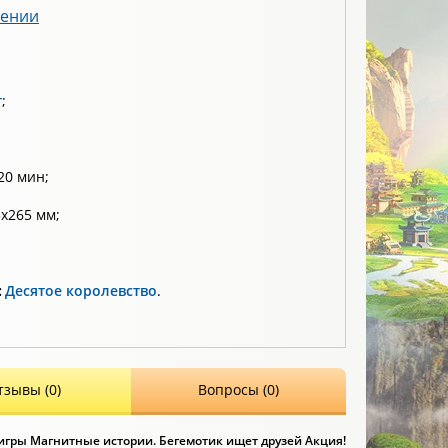
лении
т
;
20 мин;
x265 мм;
:
Десятое королевство
.
тзывы (0)
Вопросы (0)
игры Магнитные истории. Бегемотик ищет друзей Акция!