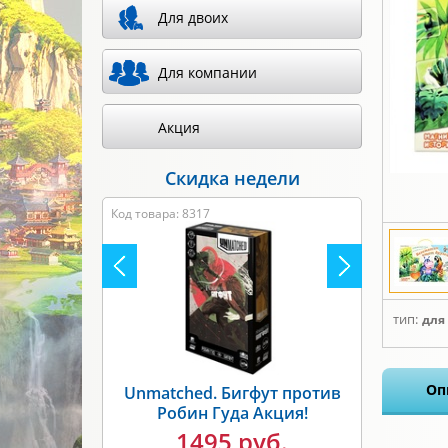
Для двоих
Для компании
Акция
Скидка недели
Код товара: 8317
тип:
для
Оп
Unmatched. Бигфут против
Робин Гуда Акция!
1495 руб.