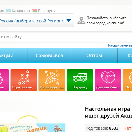
ия
Казахстан
Беларусь
Пожалуйста, выберите
Россия (выберите свой Регион/Город)
свой город из списка!
к по сайту
Расширенный
Акции
Самовывоз
Оптом
К
Экономические
Стратегические
На вечеринку
В дорогу
Для влюбленных
Лог
Настольная игра
ищет друзей Акц
код товара:
8533
Нет