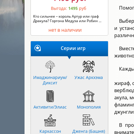
Помог
Выгода:
1495
руб
Кто сильнее – король Артур или граф
Выбер
Дракула? Горгона Медуза или Робин ...
и устан
нет в наличии
различн
Серии игр
Вмест
животно
Кажды
Имаджинариум/
Ужас Аркхэма
Диксит
жираф, с
верблюд,
акула, 
фламинг
Активити/Элиас
Монополия
джунгли
В про
Каркассон
Дженга (Башня)
внимател