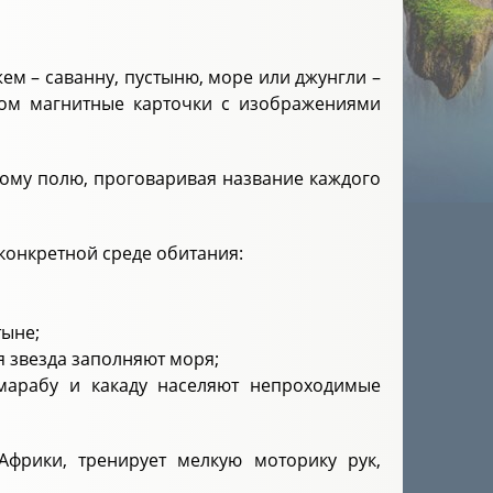
ем – саванну, пустыню, море или джунгли –
ком магнитные карточки с изображениями
вому полю, проговаривая название каждого
конкретной среде обитания:
тыне;
я звезда заполняют моря;
, марабу и какаду населяют непроходимые
фрики, тренирует мелкую моторику рук,