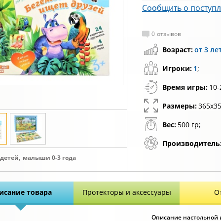
Сообщить о поступ
0
отзывов
Возраст:
от 3 ле
Игроки:
1
;
Время игры:
10-
Размеры:
365x35
Вес:
500 гр;
Производитель
,
 детей
малыши 0-3 года
исание товара
Протекторы и аксессуары
О
Описание настольной 