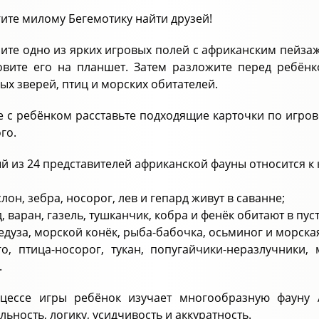
ите милому Бегемотику найти друзей!
ите одно из ярких игровых полей с африканским пейзаж
овите его на планшет. Затем разложите перед ребён
ых зверей, птиц и морских обитателей.
е с ребёнком расставьте подходящие карточки по игро
го.
й из 24 представителей африканской фауны относится к 
лон, зебра, носорог, лев и гепард живут в саванне;
 варан, газель, тушканчик, кобра и фенёк обитают в пус
медуза, морской конёк, рыба-бабочка, осьминог и морска
о, птица-носорог, тукан, попугайчики-неразлучники
.
цессе игры ребёнок изучает многообразную фауну А
ьность, логику, усидчивость и аккуратность.