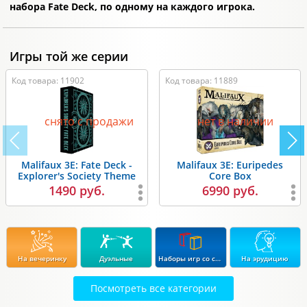
набора Fate Deck, по одному на каждого игрока.
Игры той же серии
Код товара: 11902
Код товара: 11889
снято с продажи
нет в наличии
Malifaux 3E: Fate Deck -
Malifaux 3E: Euripedes
Explorer's Society Theme
Core Box
1490 руб.
6990 руб.
На вечеринку
Дуэльные
Наборы игр со скидкой до 15%
На эрудицию
Посмотреть все категории
Экономические
Стратегические
В дорогу
Для влюбленных