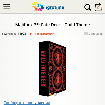
-->
0
Malifaux 3E: Fate Deck - Guild Theme
Нет в наличии
код товара:
11903
0
отзывов
Сообщить о поступлении