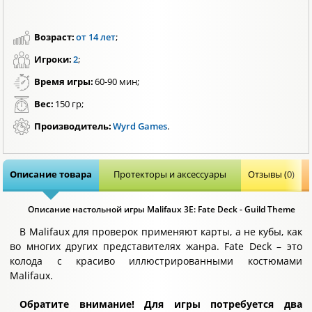
Возраст:
от 14 лет
;
Игроки:
2
;
Время игры:
60-90 мин;
Вес:
150 гр;
Производитель:
Wyrd Games
.
Описание товара
Протекторы и аксессуары
Отзывы (0)
Описание настольной игры Malifaux 3E: Fate Deck - Guild Theme
В Malifaux для проверок применяют карты, а не кубы, как
во многих других представителях жанра. Fate Deck – это
колода с красиво иллюстрированными костюмами
Malifaux.
Обратите внимание! Для игры потребуется два