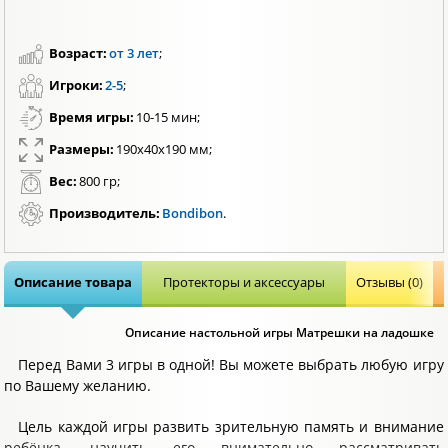
Возраст:
от 3 лет
;
Игроки:
2-5
;
Время игры:
10-15 мин;
Размеры:
190х40х190 мм;
Вес:
800 гр;
Производитель:
Bondibon
.
Описание товара
Протекторы и аксессуары
Отзывы (0)
Описание настольной игры Матрешки на ладошке
Перед Вами 3 игры в одной! Вы можете выбрать любую игру
по Вашему желанию.
Цель каждой игры развить зрительную память и внимание
ребёнка, научить его внимательно рассматривать