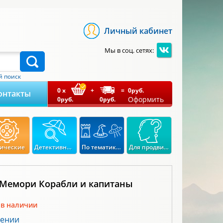
Личный кабинет
Мы в соц. сетях:
 поиск
0
x
+
=
0
руб.
онтакты
Оформить
0
руб.
0
руб.
ические
Детективные
По тематикам
Для продвинутых
 Мемори Корабли и капитаны
 в наличии
лении