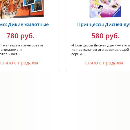
мо: Дикие животные
Принцессы Диснея-ду
780 руб.
580 руб.
т малышам тренировать
«Принцессы Диснея дуэт» — это 
, внимание и
из настольных игр развивающей
ательность.
серии...
снято с продажи
снято с продажи