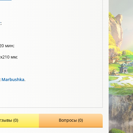
т
;
20 мин;
х210 мм;
:
Marbushka
.
тзывы (0)
Вопросы (0)