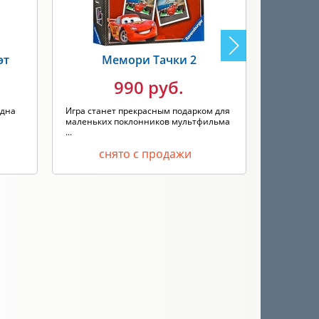
эт
Мемори Тачки 2
Ме
990 руб.
одна
Игра станет прекрасным подарком для
Игра "Мем
маленьких поклонников мультфильма
увлекател
...
времяпреп
снято с продажи
с