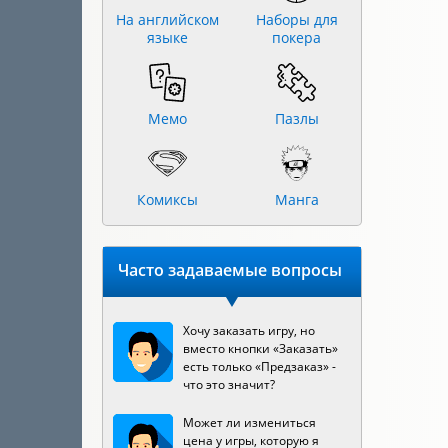
На английском
Наборы для
языке
покера
Мемо
Пазлы
Комиксы
Манга
Часто задаваемые вопросы
Хочу заказать игру, но
вместо кнопки «Заказать»
есть только «Предзаказ» -
что это значит?
Может ли измениться
цена у игры, которую я