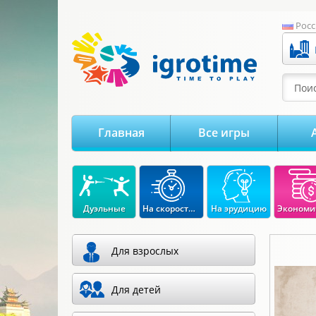
-->
Росс
Поис
Главная
Все игры
Дуэльные
На скорость реакции
На эрудицию
Для взрослых
Для детей