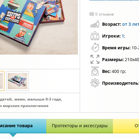
0
отзывов
Возраст:
от 3 ле
Игроки:
1
;
Время игры:
10-
Размеры:
210х40
Вес:
400 гр;
Производитель
,
,
,
 детей
мемо
малыши 0-3 года
и морские приключения
исание товара
Протекторы и аксессуары
О