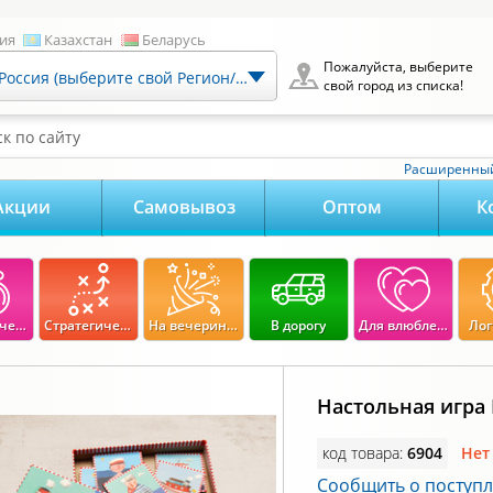
ия
Казахстан
Беларусь
Пожалуйста, выберите
Россия (выберите свой Регион/Город)
свой город из списка!
к по сайту
Расширенный
Акции
Самовывоз
Оптом
К
Экономические
Стратегические
На вечеринку
В дорогу
Для влюбленных
Лог
Настольная игра
код товара:
6904
Нет
Сообщить о поступ