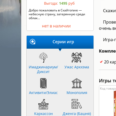
Выгода:
1495
руб
Скажи
Кто сильнее – король Артур или граф
Дракула? Горгона Медуза или Робин ...
Прове
нет в наличии
очень в
Игра-п
Серии игр
Компле
20 ка
Имаджинариум/
Ужас Аркхэма
Диксит
Игры т
Код товара
Активити/Элиас
Монополия
Каркассон
Дженга (Башня)