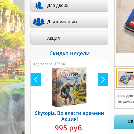
Для двоих
Для компании
Акция
Скидка недели
Код товара: 8317
тип:
для
пираты 
Unmatched. Бигфут против
Оп
Робин Гуда Акция!
1495 руб.