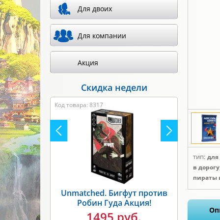
Для двоих
Для компании
Акция
Скидка недели
Код товара: 8317
тип:
для
в дорогу
пираты 
Unmatched. Бигфут против
Робин Гуда Акция!
Оп
1495 руб.