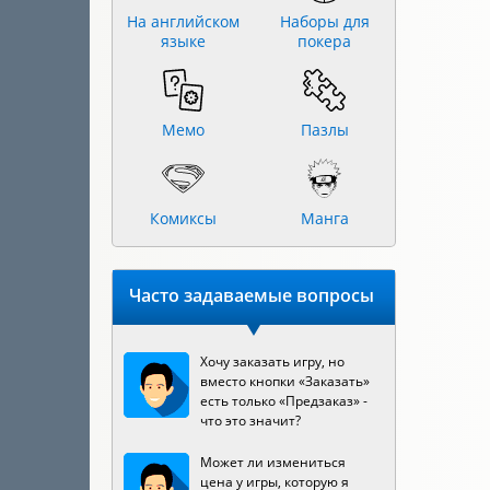
На английском
Наборы для
языке
покера
Мемо
Пазлы
Комиксы
Манга
Часто задаваемые вопросы
Хочу заказать игру, но
вместо кнопки «Заказать»
есть только «Предзаказ» -
что это значит?
Может ли измениться
цена у игры, которую я