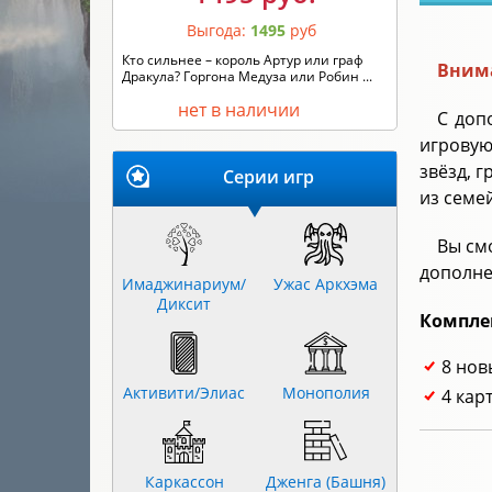
Выгода:
1495
руб
Кто сильнее – король Артур или граф
Внима
Дракула? Горгона Медуза или Робин ...
нет в наличии
С доп
игровую
звёзд, 
Серии игр
из семе
Вы см
дополне
Имаджинариум/
Ужас Аркхэма
Диксит
Компле
8 нов
Активити/Элиас
Монополия
4 кар
Каркассон
Дженга (Башня)