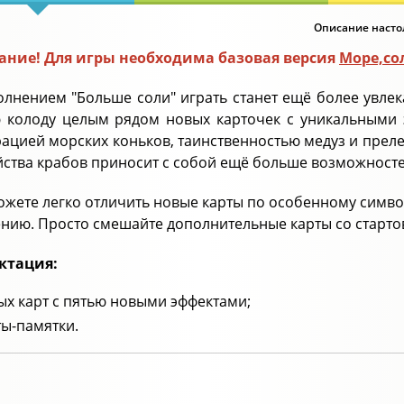
Описание настол
ние! Для игры необходима базовая версия
Море,со
олнением "Больше соли" играть станет ещё более увлек
 колоду целым рядом новых карточек с уникальными 
грацией морских коньков, таинственностью медуз и прел
йства крабов приносит с собой ещё больше возможносте
ожете легко отличить новые карты по особенному симво
нию. Просто смешайте дополнительные карты со стартов
ктация:
ых карт с пятью новыми эффектами;
ты-памятки.