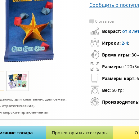
Сообщить о поступ
0
отзывов
Возраст:
от 8 ле
Игроки:
2-4
;
Время игры:
30-
Размеры:
120х5х
Размеры карт:
6
Вес:
50 гр;
,
,
,
 двоих
для компании
для семьи
Производитель
,
,
стратегические
и морские приключения
исание товара
Протекторы и аксессуары
О