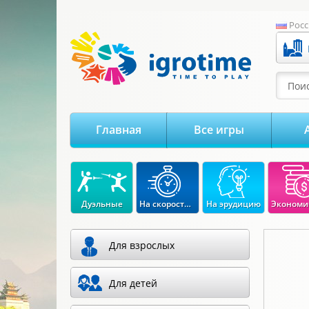
-->
Росс
Поис
Главная
Все игры
Дуэльные
На скорость реакции
На эрудицию
Для взрослых
Для детей