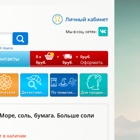
Личный кабинет
Мы в соц. сетях:
 поиск
0
x
+
=
0
руб.
онтакты
Оформить
0
руб.
0
руб.
ические
Детективные
По тематикам
Для продвинутых
Море, соль, бумага. Больше соли
т в наличии