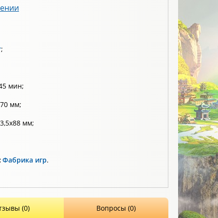
лении
т
;
45 мин;
70 мм;
3,5x88 мм;
:
Фабрика игр
.
тзывы (0)
Вопросы (0)