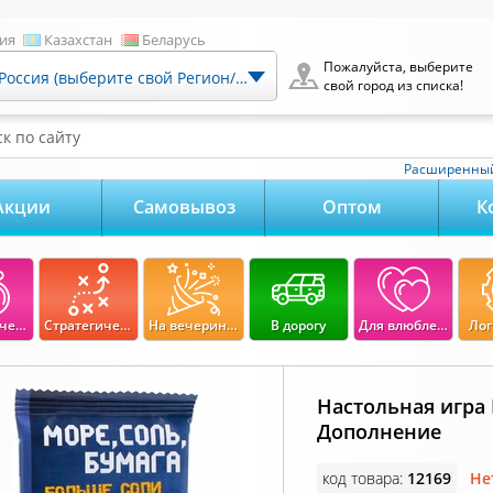
ия
Казахстан
Беларусь
Пожалуйста, выберите
Россия (выберите свой Регион/Город)
свой город из списка!
к по сайту
Расширенный
Акции
Самовывоз
Оптом
К
Экономические
Стратегические
На вечеринку
В дорогу
Для влюбленных
Лог
Настольная игра 
Дополнение
код товара:
12169
Не