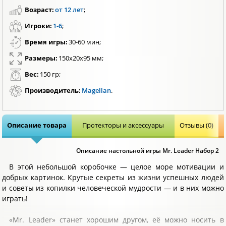
Возраст:
от 12 лет
;
Игроки:
1-6
;
Время игры:
30-60 мин;
Размеры:
150x20x95 мм;
Вес:
150 гр;
Производитель:
Magellan
.
Описание товара
Протекторы и аксессуары
Отзывы (0)
Описание настольной игры Mr. Leader Набор 2
В этой небольшой коробочке — целое море мотивации и
добрых картинок. Крутые секреты из жизни успешных людей
и советы из копилки человеческой мудрости — и в них можно
играть!
«Mr. Leader» станет хорошим другом, её можно носить в