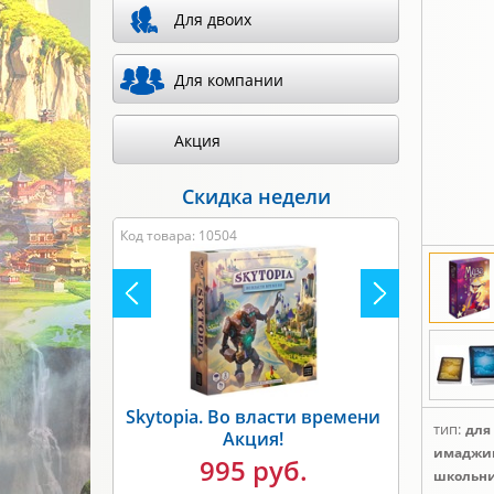
Для двоих
Для компании
Акция
Скидка недели
Код товара: 8317
тип:
для
Unmatched. Бигфут против
Робин Гуда Акция!
имаджи
школьни
1495 руб.