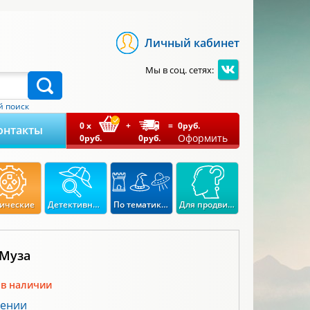
Личный кабинет
Мы в соц. сетях:
 поиск
0
x
+
=
0
руб.
онтакты
Оформить
0
руб.
0
руб.
ические
Детективные
По тематикам
Для продвинутых
 Муза
 в наличии
лении