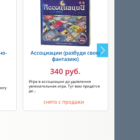
но-
Ассоциации (разбуди свою
фантазию)
340 руб.
Фактум - 
игра для 
Игра в ассоциации до удивления
увлекательная игра. Тут вам придётся
рогу
де...
снято с продажи
с