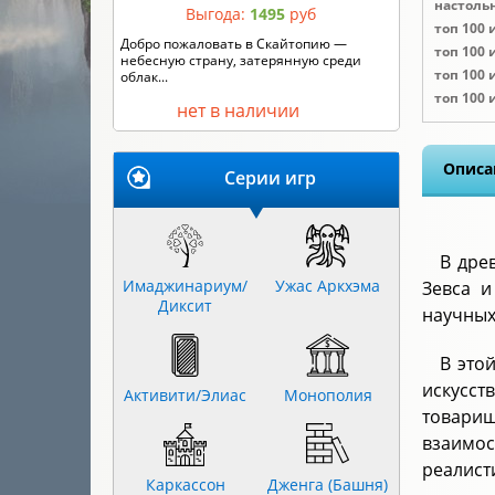
настоль
топ 100 
Выгода:
1495
руб
топ 100 
Кто сильнее – король Артур или граф
топ 100 
Дракула? Горгона Медуза или Робин ...
топ 100
нет в наличии
Описа
Серии игр
В дре
Имаджинариум/
Ужас Аркхэма
Зевса и
Диксит
научных
В это
искусст
Активити/Элиас
Монополия
товарищ
взаимо
реалист
Каркассон
Дженга (Башня)