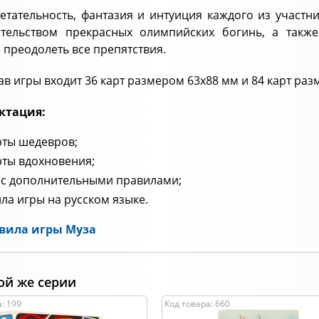
етательность, фантазия и интуиция каждого из участн
ительством прекрасных олимпийских богинь, а так
 преодолеть все препятствия.
ав игры входит 36 карт размером 63х88 мм и 84 карт ра
ктация:
рты шедевров;
рты вдохновения;
 с дополнительными правилами;
ла игры на русском языке.
вила игры Муза
ой же серии
: 199
Код товара: 660