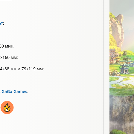
ет
;
60 мин;
x160 мм;
4х88 мм и 79х119 мм;
:
GaGa Games
.