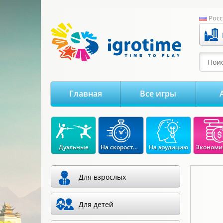
-->
Росс
Поис
Главная
Все игры
Дуэльные
На скорость реакции
На эрудицию
Для взрослых
Для детей