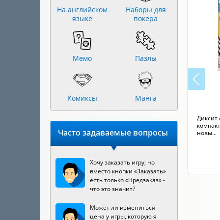
На английском
Наборы для
языке
покера
Мемо
Пазлы
Комиксы
Манга
Диксит 
компакт
Часто задаваемые вопросы
новы...
Хочу заказать игру, но
вместо кнопки «Заказать»
есть только «Предзаказ» -
что это значит?
Может ли измениться
цена у игры, которую я