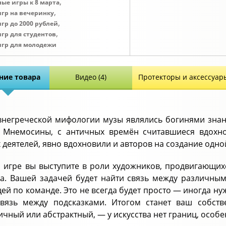
,
ные игры к 8 марта
,
игр на вечеринку
,
игр до 2000 рублей
,
игр для студентов
 игр для молодежи
ние товара
Видео (4)
Протекторы и аксессуар
внегреческой мифологии музы являлись богинями знани
 Мнемосины, с античных времён считавшиеся вдохн
 деятелей, явно вдохновили и авторов на создание одно
й игре вы выступите в роли художников, продвигающих
ва. Вашей задачей будет найти связь между различны
ей по команде. Это не всегда будет просто — иногда ну
связь между подсказками. Итогом станет ваш собс
ичный или абстрактный, — у искусства нет границ, особен