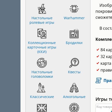
Изобр
покров
сможете
Настольные
Warhammer
ролевые игры
В сост
Компле
Коллекционные
Бродилки
карточные игры
84 ка
(ККИ)
32 ка
карта
прави
Настольные
Квесты
головоломки
Пра
Классические
Алкогольные
Игры т
Код товара