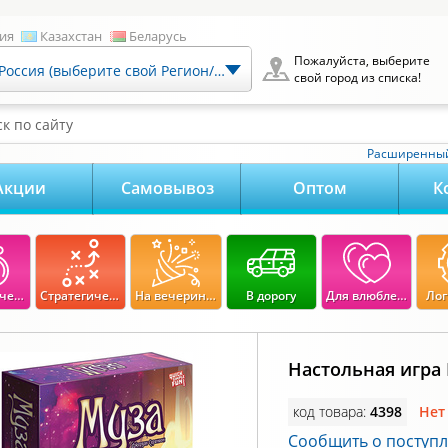
ия
Казахстан
Беларусь
Пожалуйста, выберите
Россия (выберите свой Регион/Город)
свой город из списка!
к по сайту
Расширенный
Акции
Самовывоз
Оптом
К
Экономические
Стратегические
На вечеринку
В дорогу
Для влюбленных
Лог
Настольная игра
код товара:
4398
Нет
Сообщить о поступ