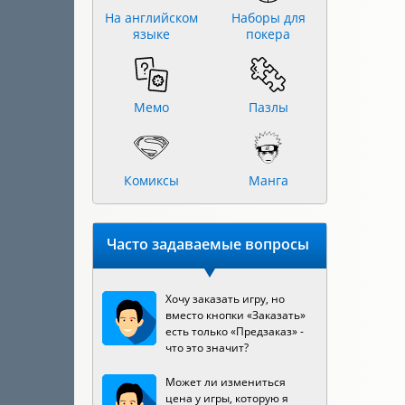
На английском
Наборы для
языке
покера
Мемо
Пазлы
Комиксы
Манга
Часто задаваемые вопросы
Хочу заказать игру, но
вместо кнопки «Заказать»
есть только «Предзаказ» -
что это значит?
Может ли измениться
цена у игры, которую я