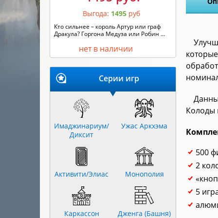
Оп
Выгода:
1495
руб
Кто сильнее – король Артур или граф
Дракула? Горгона Медуза или Робин ...
Улучш
нет в наличии
которые
обработ
номинал
Серии игр
Данны
Колоды 
Имаджинариум/
Ужас Аркхэма
Компле
Диксит
500 ф
2 кол
Активити/Элиас
Монополия
«кноп
5 игр
алюми
Каркассон
Дженга (Башня)