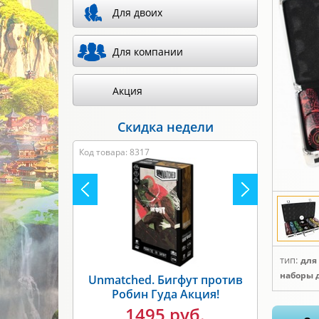
Для двоих
Для компании
Акция
Скидка недели
Код товара: 8317
тип:
для
наборы 
Unmatched. Бигфут против
Робин Гуда Акция!
1495 руб.