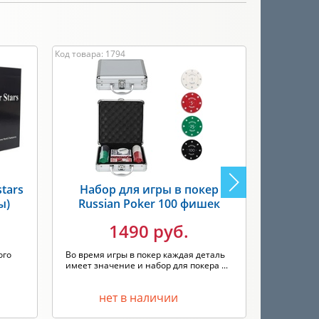
Код товара: 1794
Код товара: 
tars
Набор для игры в покер
Покер
ы)
Russian Poker 100 фишек
S
1490 руб.
ого
Во время игры в покер каждая деталь
Профессио
имеет значение и набор для покера ...
Ultimate Si
нет в наличии
н