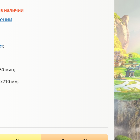
 в наличии
лении
ет
;
60 мин;
х210 мм;