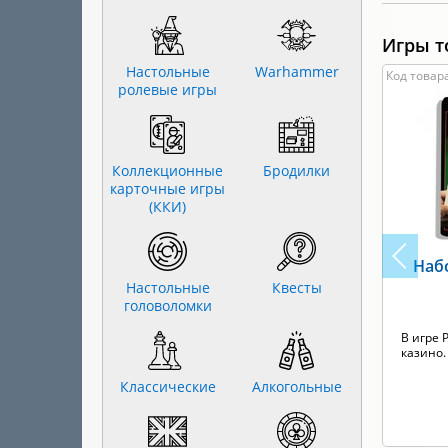
Игры т
Настольные
Warhammer
Код товара
ролевые игры
Коллекционные
Бродилки
карточные игры
(ККИ)
Наб
Настольные
Квесты
головоломки
В игре 
казино.
Классические
Алкогольные