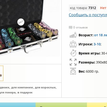
код товара:
7312
Нет
Сообщить о поступ
0
отзывов
Возраст:
от 18 л
Игроки:
3-10
;
Время игры:
30-
Размеры:
390х80
Вес:
6000 гр.
,
,
,
 двоих
для компании
для взрослых
,
для покера
в подарок