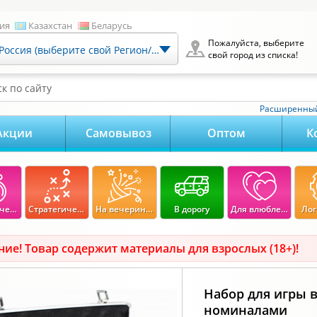
ия
Казахстан
Беларусь
Пожалуйста, выберите
Россия (выберите свой Регион/Город)
свой город из списка!
к по сайту
Расширенный
Акции
Самовывоз
Оптом
К
Экономические
Стратегические
На вечеринку
В дорогу
Для влюбленных
Лог
ие! Товар содержит материалы для взрослых (18+)!
Набор для игры в
номиналами