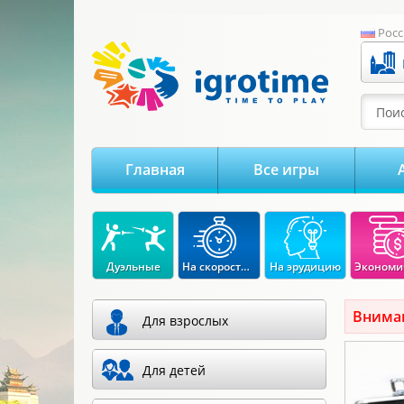
-->
Росс
Поис
Главная
Все игры
Дуэльные
На скорость реакции
На эрудицию
Вниман
Для взрослых
Для детей