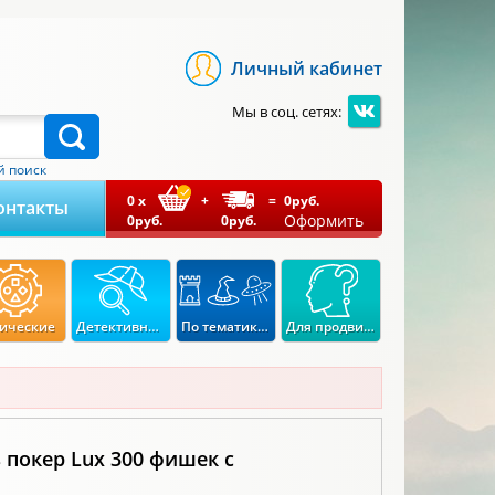
Личный кабинет
Мы в соц. сетях:
 поиск
0
x
+
=
0
руб.
онтакты
Оформить
0
руб.
0
руб.
ические
Детективные
По тематикам
Для продвинутых
 покер Lux 300 фишек с