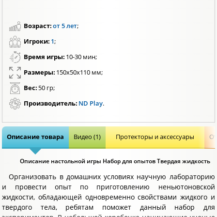
Возраст:
от 5 лет
;
Игроки:
1
;
Время игры:
10-30 мин;
Размеры:
150x50x110 мм;
Вес:
50 гр;
Производитель:
ND Play
.
Описание товара
Видео (1)
Протекторы и аксессуары
От
Описание настольной игры Набор для опытов Твердая жидкость
Организовать в домашних условиях научную лабораторию
и провести опыт по приготовлению неньютоновской
жидкости, обладающей одновременно свойствами жидкого и
твердого тела, ребятам поможет данный набор для