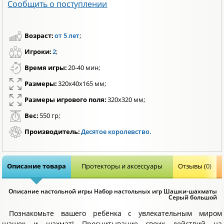
Сообщить о поступлении
Возраст:
от 5 лет
;
Игроки:
2
;
Время игры:
20-40 мин;
Размеры:
320х40х165 мм;
Размеры игрового поля:
320х320 мм;
Вес:
550 гр;
Производитель:
Десятое королевство
.
Описание товара
Протекторы и аксессуары
Отзывы (0)
Описание настольной игры Набор настольных игр Шашки-шахматы
Серый большой
Познакомьте вашего ребёнка с увлекательным миром
шашек и шахмат! Просчитывание своих действий на