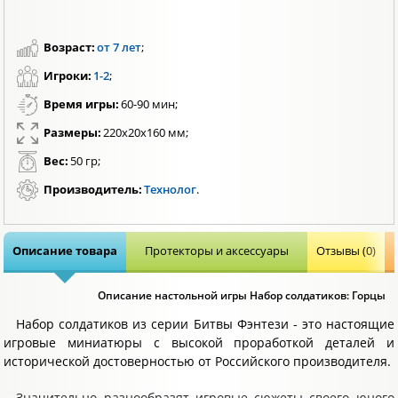
Возраст:
от 7 лет
;
Игроки:
1-2
;
Время игры:
60-90 мин;
Размеры:
220x20x160 мм;
Вес:
50 гр;
Производитель:
Технолог
.
Описание товара
Протекторы и аксессуары
Отзывы (0)
Описание настольной игры Набор солдатиков: Горцы
Набор солдатиков из серии Битвы Фэнтези - это настоящие
игровые миниатюры с высокой проработкой деталей и
исторической достоверностью от Российского производителя.
Значительно разнообразят игровые сюжеты своего юного