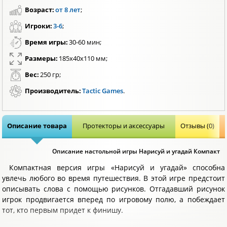
Возраст:
от 8 лет
;
Игроки:
3-6
;
Время игры:
30-60 мин;
Размеры:
185x40x110 мм;
Вес:
250 гр;
Производитель:
Tactic Games
.
Описание товара
Протекторы и аксессуары
Отзывы (0)
Описание настольной игры Нарисуй и угадай Компакт
Компактная версия игры «Нарисуй и угадай» способна
увлечь любого во время путешествия. В этой игре предстоит
описывать слова с помощью рисунков. Отгадавший рисунок
игрок продвигается вперед по игровому полю, а побеждает
тот, кто первым придет к финишу.