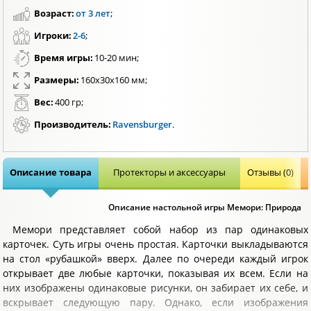
Возраст:
от 3 лет
;
Игроки:
2-6
;
Время игры:
10-20 мин;
Размеры:
160х30х160 мм;
Вес:
400 гр;
Производитель:
Ravensburger
.
Описание товара
Протекторы и аксессуары
Отзывы (0)
Описание настольной игры Мемори: Природа
Мемори представляет собой набор из пар одинаковых
карточек. Суть игры очень простая. Карточки выкладываются
на стол «рубашкой» вверх. Далее по очереди каждый игрок
открывает две любые карточки, показывая их всем. Если на
них изображены одинаковые рисунки, он забирает их себе, и
вскрывает следующую пару. Однако, если изображения