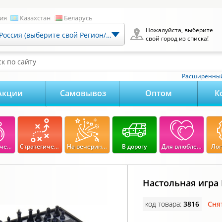
ия
Казахстан
Беларусь
Пожалуйста, выберите
Россия (выберите свой Регион/Город)
свой город из списка!
к по сайту
Расширенный
Акции
Самовывоз
Оптом
К
Экономические
Стратегические
На вечеринку
В дорогу
Для влюбленных
Лог
Настольная игра
код товара:
3816
Сня