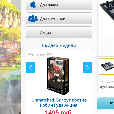
Для двоих
Для компании
Акция
Скидка недели
Код товара: 8317
тип:
для
дуэльны
Unmatched. Бигфут против
Оп
Робин Гуда Акция!
1495 руб.