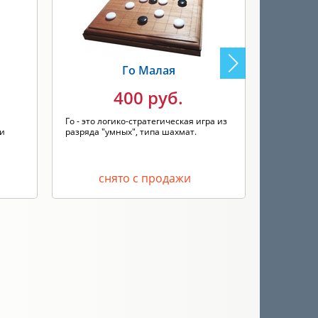
Го Малая
400 руб.
Го - это логико-стратегическая игра из
Го - это л
 и
разряда "умных", типа шахмат.
разряда "
снято с продажи
с