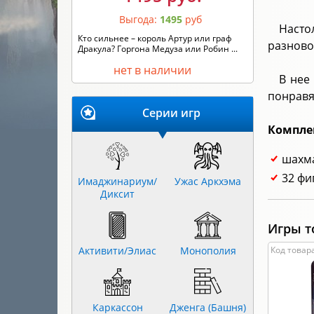
Выгода:
1495
руб
Насто
Кто сильнее – король Артур или граф
разново
Дракула? Горгона Медуза или Робин ...
нет в наличии
В нее
понравя
Серии игр
Компле
шахма
32 фи
Имаджинариум/
Ужас Аркхэма
Диксит
Игры т
Активити/Элиас
Монополия
Код товара
Каркассон
Дженга (Башня)