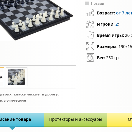
1
отзыв
Возраст:
от 7 ле
Игроки:
2
;
Время игры:
20-
Размеры:
190х15
Вес:
250 гр.
,
,
,
 двоих
классические
в дорогу
,
е
логические
исание товара
Протекторы и аксессуары
О