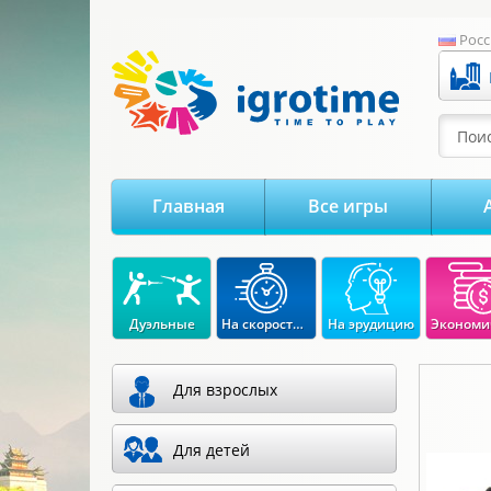
-->
Росс
Поис
Главная
Все игры
Дуэльные
На скорость реакции
На эрудицию
Для взрослых
Для детей