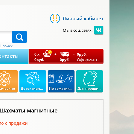
Личный кабинет
Мы в соц. сетях:
 поиск
0
x
+
=
0
руб.
онтакты
Оформить
0
руб.
0
руб.
ические
Детективные
По тематикам
Для продвинутых
 Шахматы магнитные
то с продажи