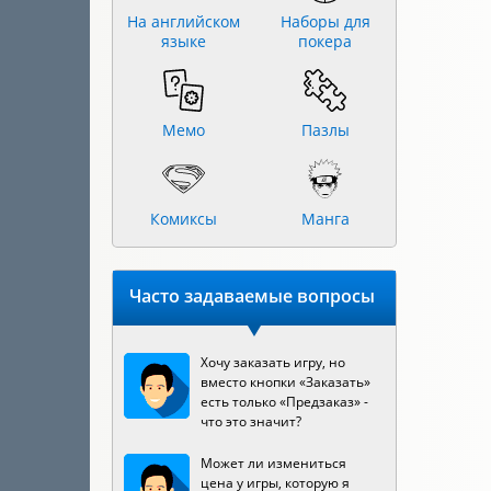
На английском
Наборы для
языке
покера
Мемо
Пазлы
Комиксы
Манга
Часто задаваемые вопросы
Хочу заказать игру, но
вместо кнопки «Заказать»
есть только «Предзаказ» -
что это значит?
Может ли измениться
цена у игры, которую я