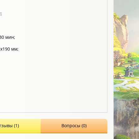
т
;
30 мин;
х190 мм;
тзывы (1)
Вопросы (0)