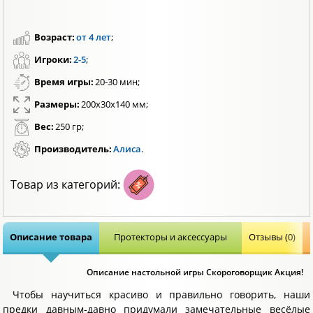
Возраст:
от 4 лет
;
Игроки:
2-5
;
Время игры:
20-30 мин;
Размеры:
200х30х140 мм;
Вес:
250 гр;
Производитель:
Алиса
.
Товар из категорий:
Описание товара
Протекторы и аксессуары
Отзывы (0)
Описание настольной игры Скороговорщик Акция!
Чтобы научиться красиво и правильно говорить, наши
предки давным-давно придумали замечательные весёлые