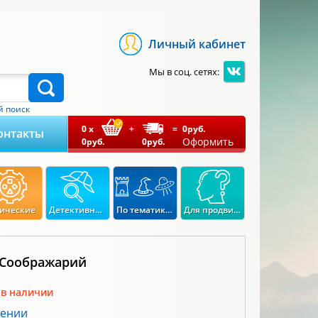
Личный кабинет
Мы в соц. сетях:
 поиск
0
x
+
=
0
руб.
онтакты
Оформить
0
руб.
0
руб.
ические
Детективные
По тематикам
Для продвинутых
 Соображарий
 в наличии
лении