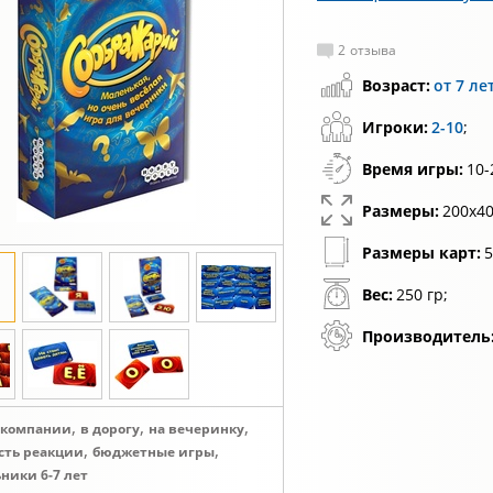
2
отзыва
Возраст:
от 7 ле
Игроки:
2-10
;
Время игры:
10-
Размеры:
200х40
Размеры карт:
5
Вес:
250 гр;
Производитель
,
,
,
 компании
в дорогу
на вечеринку
,
,
ость реакции
бюджетные игры
ники 6-7 лет