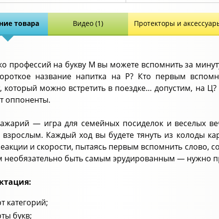
ние товара
Видео (1)
Протекторы и аксессуар
ко профессий на букву М вы можете вспомнить за минут
короткое название напитка на Р? Кто первым вспом
, который можно встретить в поездке… допустим, на Ц?
т оппоненты.
ажарий — игра для семейных посиделок и веселых ве
и взрослым. Каждый ход вы будете тянуть из колоды ка
реакции и скорости, пытаясь первым вспомнить слово, с
м необязательно быть самым эрудированным — нужно пр
ктация:
рт категорий;
рты букв;