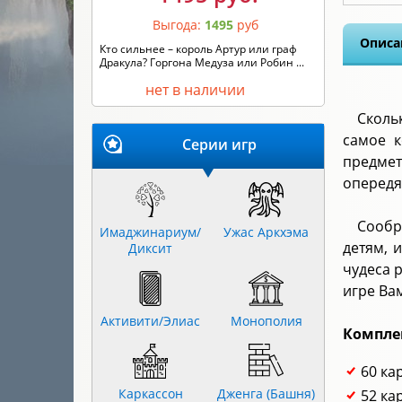
Выгода:
1495
руб
Описа
Кто сильнее – король Артур или граф
Дракула? Горгона Медуза или Робин ...
нет в наличии
Сколь
самое 
Серии игр
предмет
опередя
Сообр
Имаджинариум/
Ужас Аркхэма
детям, 
Диксит
чудеса 
игре Ва
Активити/Элиас
Монополия
Компле
60 ка
Каркассон
Дженга (Башня)
52 ка