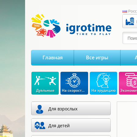
-->
Росс
Поис
Главная
Все игры
Дуэльные
На скорость реакции
На эрудицию
Для взрослых
Для детей