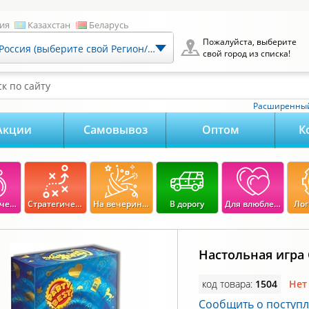
ия
Казахстан
Беларусь
Пожалуйста, выберите
Россия (выберите свой Регион/Город)
свой город из списка!
к по сайту
Расширенный
Акции
Самовывоз
Оптом
К
Экономические
Стратегические
На вечеринку
В дорогу
Для влюбленных
Лог
Настольная игра
код товара:
1504
Нет
Сообщить о поступ