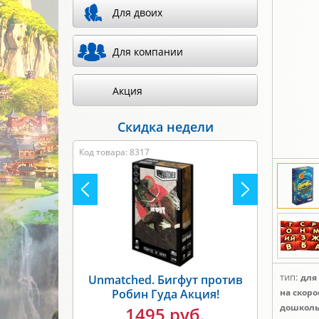
Для двоих
Для компании
Акция
Скидка недели
Код товара: 8317
тип:
для
Unmatched. Бигфут против
Робин Гуда Акция!
на скор
дошколь
1495 руб.