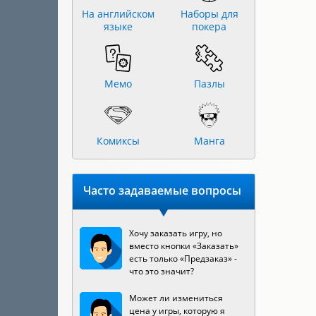
На английском
Наборы для
языке
покера
Мемо
Пазлы
Комиксы
Манга
Часто задаваемые вопросы
Хочу заказать игру, но
вместо кнопки «Заказать»
есть только «Предзаказ» -
что это значит?
Может ли измениться
цена у игры, которую я