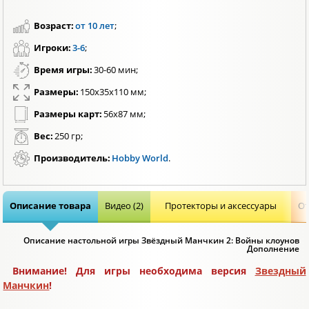
Возраст:
от 10 лет
;
Игроки:
3-6
;
Время игры:
30-60 мин;
Размеры:
150x35x110 мм;
Размеры карт:
56х87 мм;
Вес:
250 гр;
Производитель:
Hobby World
.
Описание товара
Видео (2)
Протекторы и аксессуары
От
Описание настольной игры Звёздный Манчкин 2: Войны клоунов
Дополнение
Внимание! Для игры необходима версия
Звездный
Манчкин
!