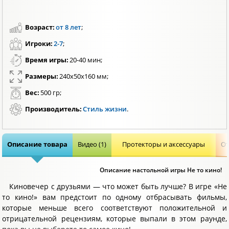
Возраст:
от 8 лет
;
Игроки:
2-7
;
Время игры:
20-40 мин;
Размеры:
240x50x160 мм;
Вес:
500 гр;
Производитель:
Стиль жизни
.
Описание товара
Видео (1)
Протекторы и аксессуары
От
Описание настольной игры Не то кино!
Киновечер с друзьями — что может быть лучше? В игре «Не
то кино!» вам предстоит по одному отбрасывать фильмы,
которые меньше всего соответствуют положительной и
отрицательной рецензиям, которые выпали в этом раунде,