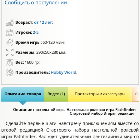
Сообщить о поступлении
Возраст:
от 12 лет
;
Игроки:
2-5
;
Время игры:
60-120 мин;
Размеры:
290х50х230 мм;
Вес:
1600 гр;
Производитель:
Hobby World
.
Описание товара
Видео (1)
Протекторы и аксессуары
От
Описание настольной игры Настольная ролевая игра Pathfinder:
Стартовый набор Вторая редакция
Сделайте первые шаги навстречу приключениям вместе со
второй редакцией Стартового набора настольной ролевой
игры Pathfinder. Вас ждёт удивительный фэнтезийный мир со