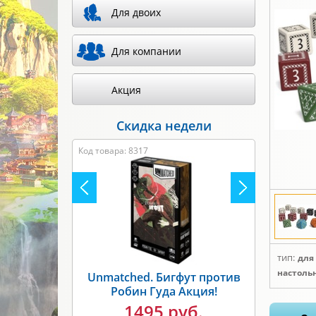
Для двоих
Для компании
Акция
Скидка недели
Код товара: 8317
тип:
для
настоль
Unmatched. Бигфут против
Робин Гуда Акция!
1495 руб.