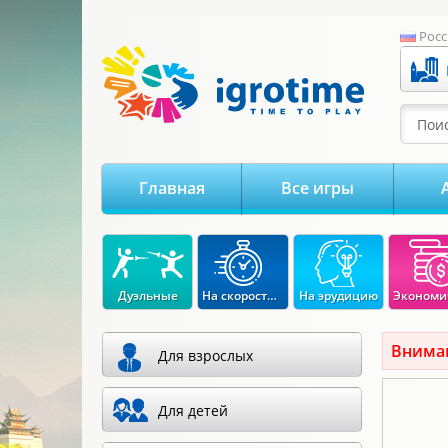
-->
Росс
Поис
Главная
Все игры
Дуэльные
На скорость реакции
На эрудицию
Вниман
Для взрослых
Для детей