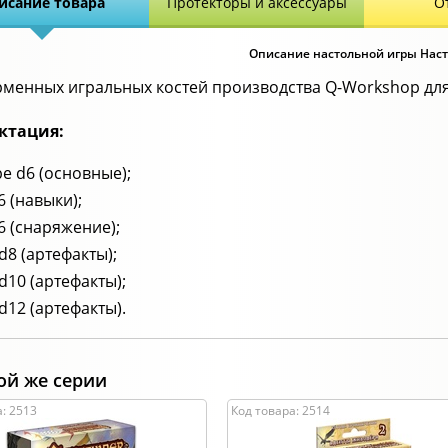
исание товара
Протекторы и аксессуары
О
Описание настольной игры Наст
рменных игральных костей производства Q-Workshop для
ктация:
е d6 (основные);
6 (навыки);
6 (снаряжение);
d8 (артефакты);
d10 (артефакты);
d12 (артефакты).
ой же серии
: 2513
Код товара: 2514