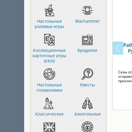
Настольные
Warhammer
ролевые игры
Pat
Коллекционные
Бродилки
Р
карточные игры
(ККИ)
Семь о
отправ
приклю
Настольные
Квесты
головоломки
Классические
Алкогольные