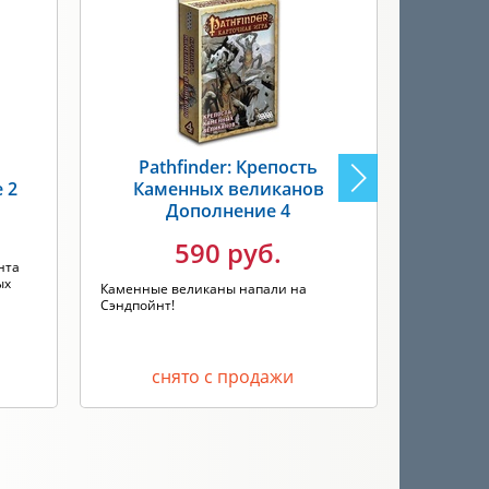
Pathfinder: Крепость
Path
 2
Каменных великанов
Шала
Дополнение 4
590 руб.
нта
Возрожден
ых
началось.
Каменные великаны напали на
Сэндпойнт!
снято с продажи
с