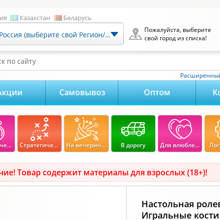
ия
Казахстан
Беларусь
Пожалуйста, выберите
Россия (выберите свой Регион/Город)
свой город из списка!
к по сайту
Расширенный
Акции
Самовывоз
Оптом
К
Экономические
Стратегические
На вечеринку
В дорогу
Для влюбленных
Лог
ие! Товар содержит материалы для взрослых (18+)!
Настольная роле
Игральные кости