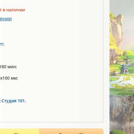
т в наличии
лении
ет
;
180 мин;
x100 мм;
:
Студия 101
.