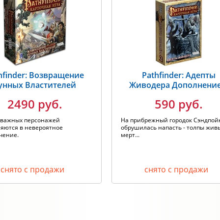
hfinder: Возвращение
Pathfinder: Адепты
унных Властителей
Живодера Дополнение
2490 руб.
590 руб.
тважных персонажей
На прибрежный городок Сэндпой
ляются в невероятное
обрушилась напасть - толпы жив
чение.
мерт...
снято с продажи
снято с продажи