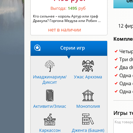
Оп
Выгода:
1495
руб
Кто сильнее – король Артур или граф
Дракула? Горгона Медуза или Робин ...
12 фи
нет в наличии
Компле
Серии игр
Четыр
Три d
Два d
Одна 
Имаджинариум/
Ужас Аркхэма
Диксит
Одна 
Одна 
Активити/Элиас
Монополия
Игры т
Код товара
Каркассон
Дженга (Башня)