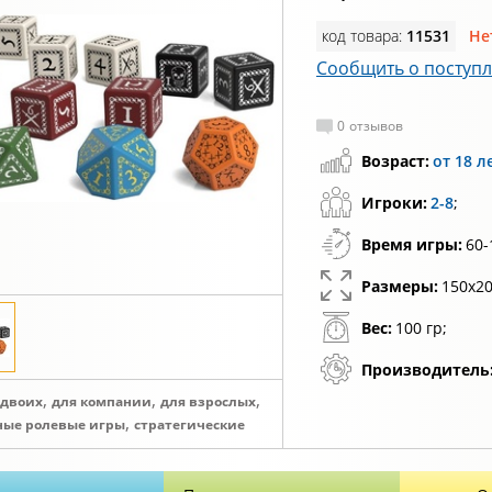
код товара:
11531
Не
Сообщить о поступ
0
отзывов
Возраст:
от 18 л
Игроки:
2-8
;
Время игры:
60-
Размеры:
150x20
Вес:
100 гр;
Производитель
,
,
,
 двоих
для компании
для взрослых
,
ные ролевые игры
стратегические