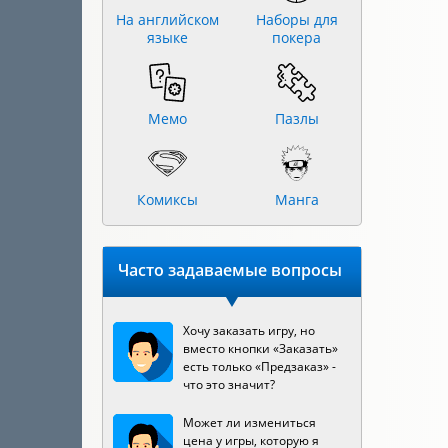
На английском
Наборы для
языке
покера
Мемо
Пазлы
Комиксы
Манга
Часто задаваемые вопросы
Хочу заказать игру, но
вместо кнопки «Заказать»
есть только «Предзаказ» -
что это значит?
Может ли измениться
цена у игры, которую я