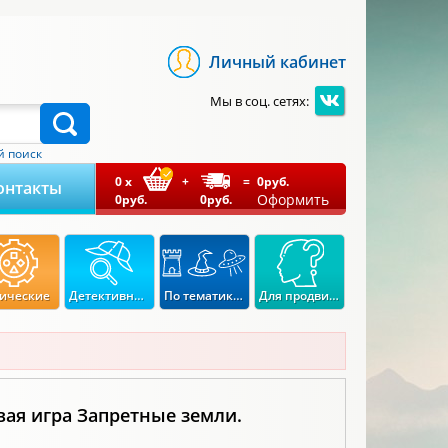
Личный кабинет
Мы в соц. сетях:
 поиск
0
x
+
=
0
руб.
онтакты
Оформить
0
руб.
0
руб.
ические
Детективные
По тематикам
Для продвинутых
вая игра Запретные земли.