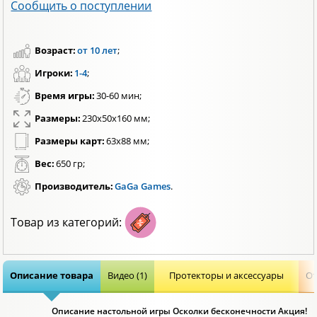
Сообщить о поступлении
Возраст:
от 10 лет
;
Игроки:
1-4
;
Время игры:
30-60 мин;
Размеры:
230x50x160 мм;
Размеры карт:
63x88 мм;
Вес:
650 гр;
Производитель:
GaGa Games
.
Товар из категорий:
Описание товара
Видео (1)
Протекторы и аксессуары
От
Описание настольной игры Осколки бесконечности Акция!