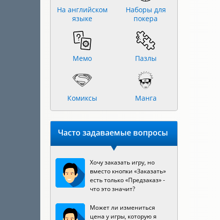
На английском
Наборы для
языке
покера
Мемо
Пазлы
Комиксы
Манга
Часто задаваемые вопросы
Хочу заказать игру, но
вместо кнопки «Заказать»
есть только «Предзаказ» -
что это значит?
Может ли измениться
цена у игры, которую я