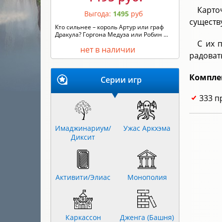
Карто
Выгода:
1495
руб
существ
Кто сильнее – король Артур или граф
Дракула? Горгона Медуза или Робин ...
С их 
нет в наличии
радоват
Компле
Серии игр
333 п
Имаджинариум/
Ужас Аркхэма
Диксит
Активити/Элиас
Монополия
Каркассон
Дженга (Башня)