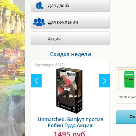
Для двоих
Для компании
Акция
Скидка недели
Код товара: 8317
тип:
про
Оп
Unmatched. Бигфут против
Робин Гуда Акция!
1495 руб.