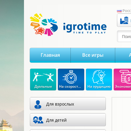
-->
Росс
Поис
Главная
Все игры
Дуэльные
На скорость реакции
На эрудицию
Для взрослых
Для детей