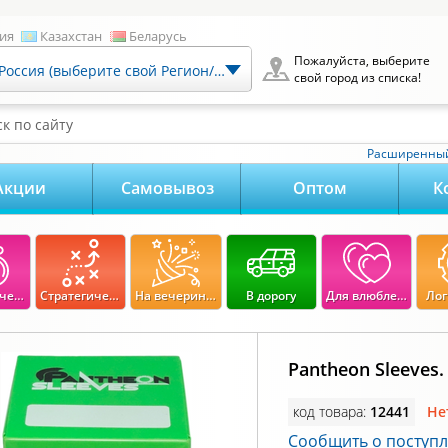
ия
Казахстан
Беларусь
Пожалуйста, выберите
Россия (выберите свой Регион/Город)
свой город из списка!
к по сайту
Расширенный
Акции
Самовывоз
Оптом
К
Экономические
Стратегические
На вечеринку
В дорогу
Для влюбленных
Лог
Pantheon Sleeves.
код товара:
12441
Не
Сообщить о поступ