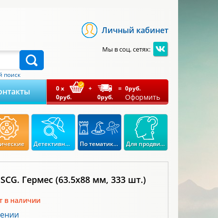
Личный кабинет
Мы в соц. сетях:
 поиск
0
x
+
=
0
руб.
онтакты
Оформить
0
руб.
0
руб.
ические
Детективные
По тематикам
Для продвинутых
 SCG. Гермес (63.5x88 мм, 333 шт.)
т в наличии
лении