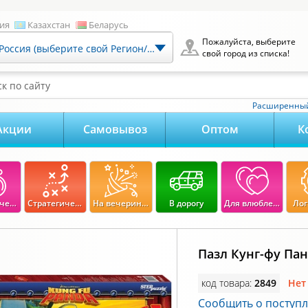
ия
Казахстан
Беларусь
Пожалуйста, выберите
Россия (выберите свой Регион/Город)
свой город из списка!
к по сайту
Расширенный
Акции
Самовывоз
Оптом
К
Экономические
Стратегические
На вечеринку
В дорогу
Для влюбленных
Лог
Пазл Кунг-фу Пан
код товара:
2849
Нет
Сообщить о поступ