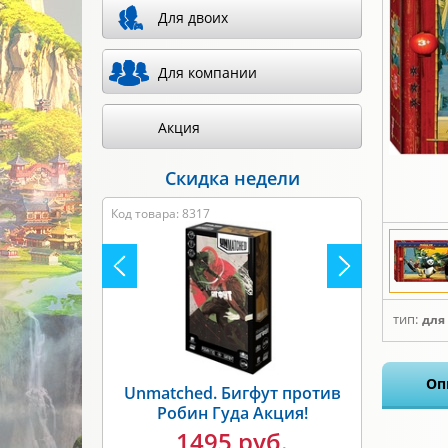
Для двоих
Для компании
Акция
Скидка недели
Код товара: 8317
тип:
для
Оп
Unmatched. Бигфут против
Робин Гуда Акция!
1495 руб.