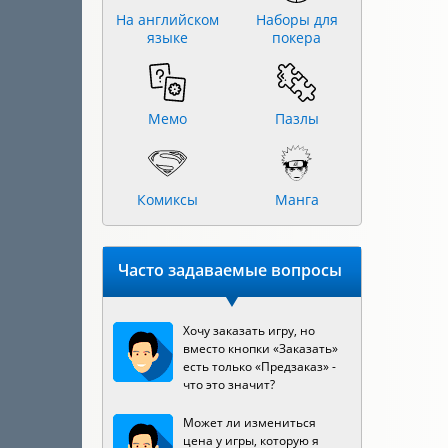
На английском
Наборы для
языке
покера
Мемо
Пазлы
Комиксы
Манга
Часто задаваемые вопросы
Хочу заказать игру, но
вместо кнопки «Заказать»
есть только «Предзаказ» -
что это значит?
Может ли измениться
цена у игры, которую я