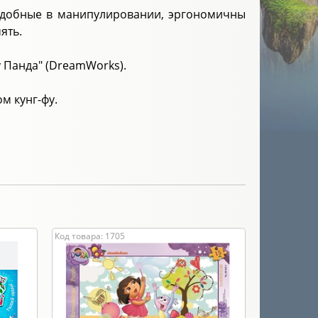
 удобные в манипулировании, эргономичны
мять.
у Панда" (DreamWorks).
м кунг-фу.
Код товара: 1705
Код товара: 