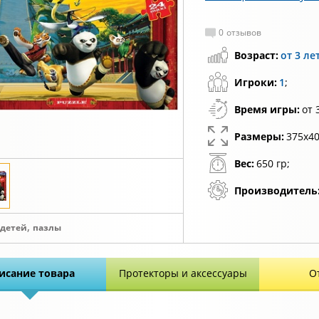
0
отзывов
Возраст:
от 3 ле
Игроки:
1
;
Время игры:
от 
Размеры:
375x40
Вес:
650 гр;
Производитель
,
 детей
пазлы
исание товара
Протекторы и аксессуары
О