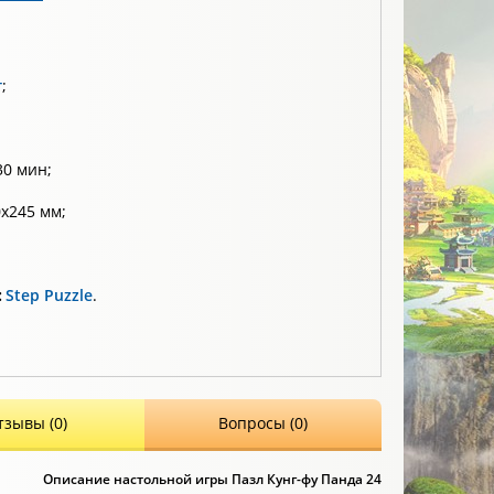
т
;
30 мин;
x245 мм;
:
Step Puzzle
.
тзывы (0)
Вопросы (0)
Описание настольной игры Пазл Кунг-фу Панда 24