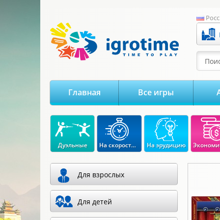
-->
Росс
Поис
Главная
Все игры
Дуэльные
На скорость реакции
На эрудицию
Для взрослых
Для детей