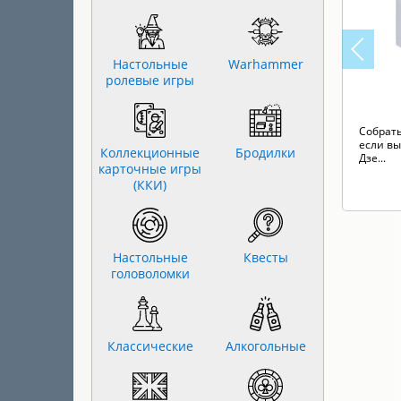
Настольные
Warhammer
ролевые игры
Собрать
если вы
Коллекционные
Бродилки
Дзе...
карточные игры
(ККИ)
Настольные
Квесты
головоломки
Классические
Алкогольные