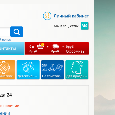
Личный кабинет
Мы в соц. сетях:
 поиск
0
x
+
=
0
руб.
онтакты
Оформить
0
руб.
0
руб.
ические
Детективные
По тематикам
Для продвинутых
да 24
 в наличии
лении