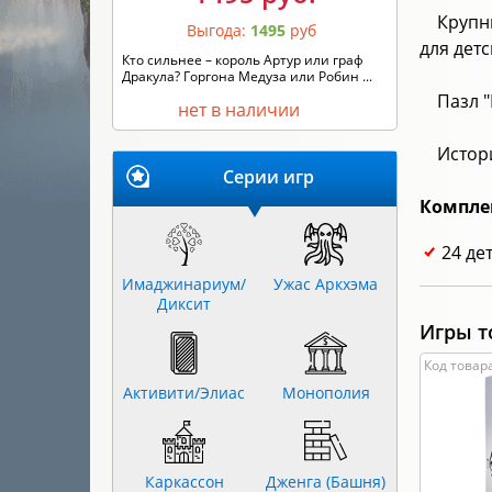
Крупн
Выгода:
1495
руб
для дет
Кто сильнее – король Артур или граф
Дракула? Горгона Медуза или Робин ...
Пазл 
нет в наличии
Истор
Серии игр
Компле
24 де
Имаджинариум/
Ужас Аркхэма
Диксит
Игры т
Код товара
Активити/Элиас
Монополия
Каркассон
Дженга (Башня)