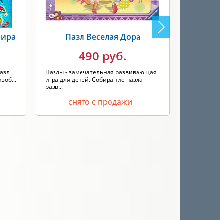
мира
Пазл Веселая Дора
Паз
490 руб.
пазл
Пазлы - замечательная развивающая
Пазлы - з
зоб...
игра для детей. Собирание пазла
игра для 
разв...
разв...
снято с продажи
с