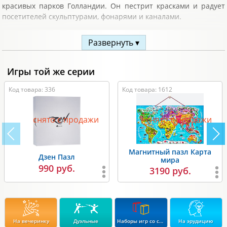
красивых парков Голландии. Он пестрит красками и радует
посетителей скульптурами, фонарями и каналами.
Размер собранного изображения - 85х58 см.
Развернуть ▾
Комплектация:
Игры той же серии
1500 деталей.
Код товара: 336
Код товара: 1612
снято с продажи
снято с продажи
Магнитный пазл Карта
Дзен Пазл
мира
990 руб.
3190 руб.
На вечеринку
Дуэльные
Наборы игр со скидкой до 15%
На эрудицию