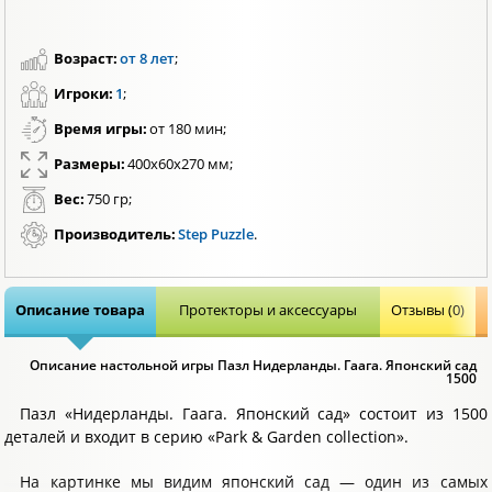
Возраст:
от 8 лет
;
Игроки:
1
;
Время игры:
от 180 мин;
Размеры:
400x60x270 мм;
Вес:
750 гр;
Производитель:
Step Puzzle
.
Описание товара
Протекторы и аксессуары
Отзывы (0)
Описание настольной игры Пазл Нидерланды. Гаага. Японский сад
1500
Пазл «Нидерланды. Гаага. Японский сад» состоит из 1500
деталей и входит в серию «Park & Garden collection».
На картинке мы видим японский сад — один из самых