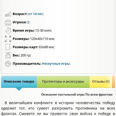
Возраст:
от 14 лет
;
Игроки:
2
;
Время игры:
15-30 мин;
Размеры:
120x40x110 мм;
Размеры карт:
63х88 мм;
Вес:
200 гр;
Производитель:
Нескучные игры
.
Описание товара
Протекторы и аксессуары
Отзывы (0)
Описание настольной игры По всем фронтам
В величайшем конфликте в истории человечества победу
одержит тот, кто сумеет разгромить противника на всех
фронтах. Сможете ли вы привести свои войска к победе в