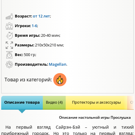
Возраст:
от 12 лет
;
Игроки:
1-6
;
Время игры:
20-40 мин;
Размеры:
210x50x210 мм;
Вес:
500 гр;
Производитель:
Magellan
.
Товар из категорий:
Описание товара
Видео (4)
Протекторы и аксессуары
От
Описание настольной игры Прослушка
На первый взгляд Сайрэн-Бэй – уютный и тихий
прибрежный городок. Но это только на первый взгляд: