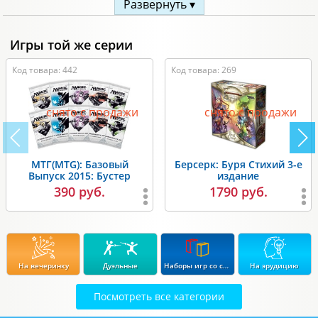
Развернуть ▾
Комплектация:
110 прозрачных протекторов.
Игры той же серии
Код товара: 442
Код товара: 269
снято с продажи
снято с продажи
МТГ(MTG): Базовый
Берсерк: Буря Стихий 3-е
Выпуск 2015: Бустер
издание
390 руб.
1790 руб.
На вечеринку
Дуэльные
Наборы игр со скидкой до 15%
На эрудицию
Посмотреть все категории
Экономические
Стратегические
В дорогу
Для влюбленных