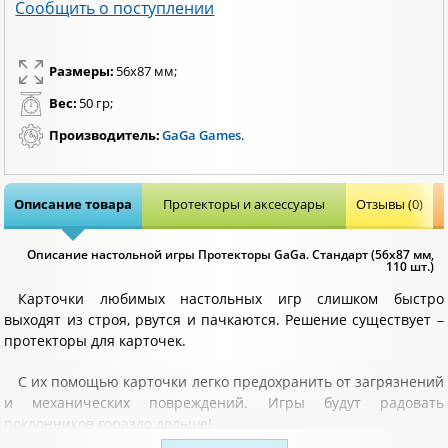
Сообщить о поступлении
Размеры:
56x87 мм;
Вес:
50 гр;
Производитель:
GaGa Games
.
Описание товара
Протекторы и аксессуары
Отзывы (0)
Описание настольной игры Протекторы GaGa. Стандарт (56x87 мм,
110 шт.)
Карточки любимых настольных игр слишком быстро
выходят из строя, рвутся и пачкаются. Решение существует –
протекторы для карточек.
С их помощью карточки легко предохранить от загрязнений
и механических повреждений. Игры будут радовать
поклонников гораздо дольше!