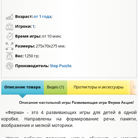
Возраст:
от 1 года
;
Игроки:
1
;
Время игры:
от 10 мин;
Размеры:
275x70x275 мм;
Вес:
1250 гр;
Производитель:
Step Puzzle
.
Описание товара
Видео (1)
Протекторы и аксессуары
От
Описание настольной игры Развивающая игра Ферма Акция!
«Ферма» - это 4 развивающих игры для детей в одной
коробке. Направлены на формирование речи, памяти,
воображения и мелкой моторики.