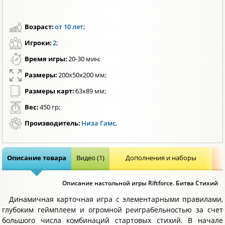
Возраст:
от 10 лет
;
Игроки:
2
;
Время игры:
20-30 мин;
Размеры:
200х50х200 мм;
Размеры карт:
63х89 мм;
Вес:
450 гр;
Производитель:
Низа Гамс
.
Описание товара
Видео (1)
Дополнения и наборы
Описание настольной игры Riftforce. Битва Стихий
Динамичная карточная игра с элементарными правилами,
глубоким геймплеем и огромной реиграбельностью за счет
большого числа комбинаций стартовых стихий. В начале