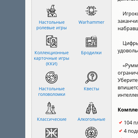
Игрок
заканчи
Настольные
Warhammer
ролевые игры
набравш
Цифры
удоволь
Коллекционные
Бродилки
карточные игры
(ККИ)
«Румм
огранич
Уберит
впишетс
Настольные
Квесты
головоломки
интелле
Компле
Классические
Алкогольные
104 п
4 под