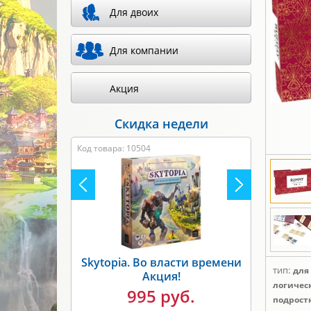
Для двоих
Для компании
Акция
Скидка недели
Код товара: 8317
тип:
для
Unmatched. Бигфут против
Робин Гуда Акция!
логичес
подростк
1495 руб.