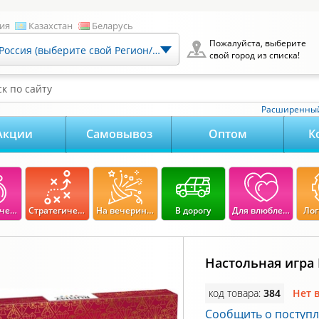
ия
Казахстан
Беларусь
Пожалуйста, выберите
Россия (выберите свой Регион/Город)
свой город из списка!
к по сайту
Расширенный
Акции
Самовывоз
Оптом
К
Экономические
Стратегические
На вечеринку
В дорогу
Для влюбленных
Лог
Настольная игра
код товара:
384
Нет 
Сообщить о поступ