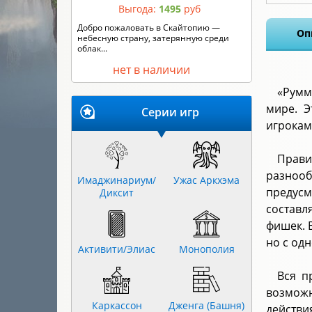
Выгода:
1495
руб
Оп
Кто сильнее – король Артур или граф
Дракула? Горгона Медуза или Робин ...
нет в наличии
«Румм
мире. Э
Серии игр
игрокам
Прави
разнооб
Имаджинариум/
Ужас Аркхэма
предусм
Диксит
составл
фишек. 
но с од
Активити/Элиас
Монополия
Вся п
возможн
Каркассон
Дженга (Башня)
действи