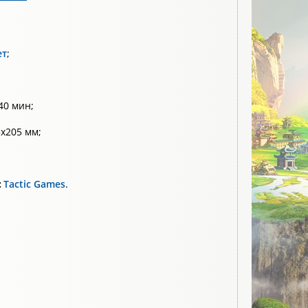
ет
;
40 мин;
х205 мм;
:
Tactic Games
.