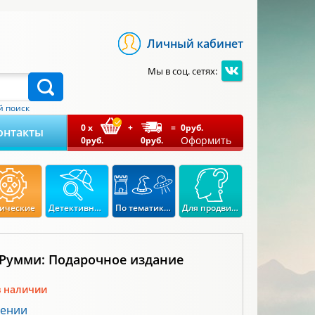
Личный кабинет
Мы в соц. сетях:
 поиск
0
x
+
=
0
руб.
онтакты
Оформить
0
руб.
0
руб.
ические
Детективные
По тематикам
Для продвинутых
 Румми: Подарочное издание
в наличии
лении