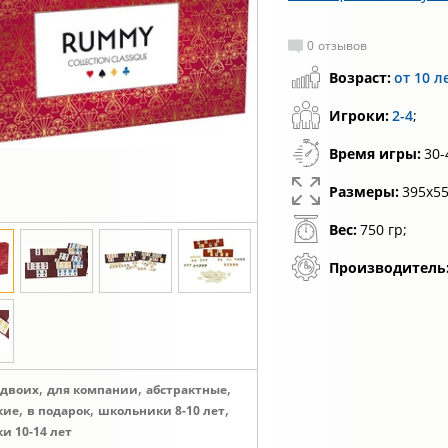
0
отзывов
Возраст:
от 10 л
Игроки:
2-4
;
Время игры:
30-
Размеры:
395х55
Вес:
750 гр;
Производитель
,
,
,
 двоих
для компании
абстрактные
,
,
,
кие
в подарок
школьники 8-10 лет
и 10-14 лет