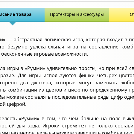
исание товара
Протекторы и аксессуары
О
и» — абстрактная логическая игра, которая входит в п
то безумно увлекательная игра на составление ком
 бесконечные игровые возможности.
ла игры в «Румми» удивительно просты, но при всей с
разие. Для игры используются фишки четырех цвето
отрено два джокера, которые могут заменить любо
ять комбинации из цветов и цифр по определенному при
Вы можете составлять последовательные ряды цифр одно
ной цифрой.
релесть «Румми» в том, что чем больше на поле вык
остей для хода. Игроки стремятся не только состав
ями партнеров, ведь вы можете завершить комбинацию 