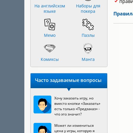
прави
На английском
Наборы для
языке
покера
Правил
Мемо
Пазлы
Комиксы
Манга
Часто задаваемые вопросы
Хочу заказать игру, но
вместо кнопки «Заказать»
есть только «Предзаказ» -
что это значит?
Может ли измениться
цена у игры, которую я