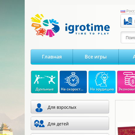
-->
Росс
Поис
Главная
Все игры
Дуэльные
На скорость реакции
На эрудицию
Для взрослых
Для детей