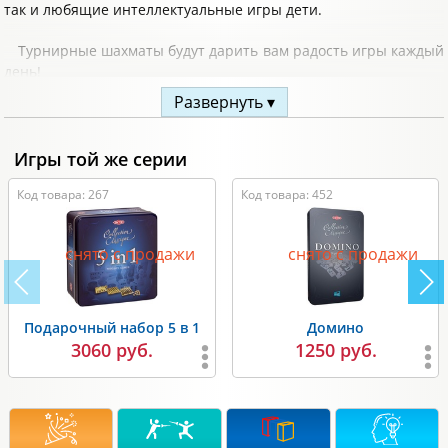
так и любящие интеллектуальные игры дети.
Турнирные шахматы будут дарить вам радость игры каждый
день!
Развернуть ▾
Комплектация:
32 деревянных фигуры ( 16 черных и 16 белых);
Игры той же серии
шахматная доска.
Код товара: 267
Код товара: 452
снято с продажи
снято с продажи
Подарочный набор 5 в 1
Домино
3060 руб.
1250 руб.