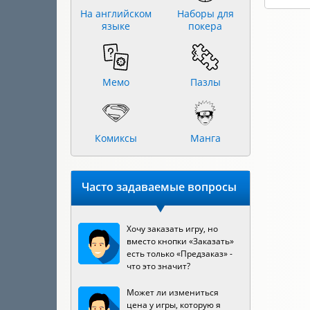
На английском
Наборы для
языке
покера
Мемо
Пазлы
Комиксы
Манга
Часто задаваемые вопросы
Хочу заказать игру, но
вместо кнопки «Заказать»
есть только «Предзаказ» -
что это значит?
Может ли измениться
цена у игры, которую я