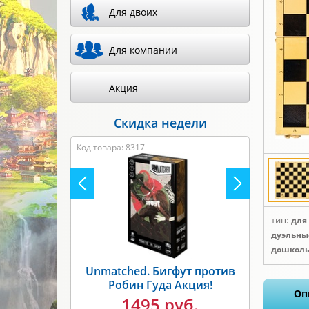
Для двоих
Для компании
Акция
Скидка недели
Код товара: 8317
тип:
для
дуэльны
дошколь
Unmatched. Бигфут против
Робин Гуда Акция!
Оп
1495 руб.