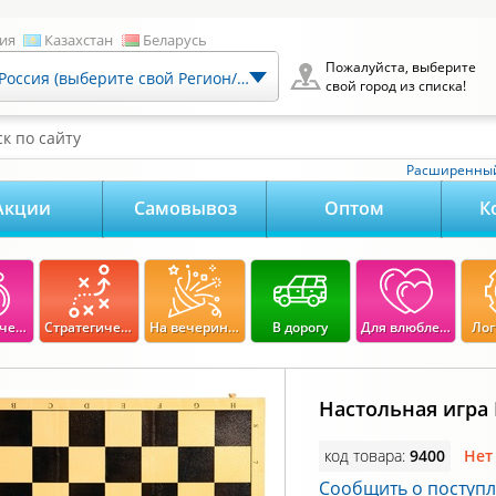
ия
Казахстан
Беларусь
Пожалуйста, выберите
Россия (выберите свой Регион/Город)
свой город из списка!
к по сайту
Расширенный
Акции
Самовывоз
Оптом
К
Экономические
Стратегические
На вечеринку
В дорогу
Для влюбленных
Лог
Настольная игр
код товара:
9400
Нет
Сообщить о поступ