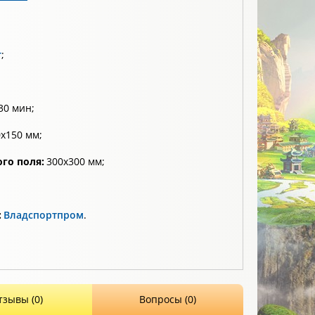
т
;
30 мин;
х150 мм;
го поля:
300х300 мм;
:
Владспортпром
.
тзывы (0)
Вопросы (0)