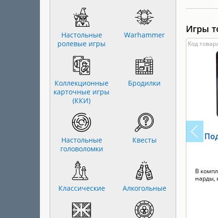
Игры т
Настольные
Warhammer
ролевые игры
Код товара
Коллекционные
Бродилки
карточные игры
(ККИ)
Под
Настольные
Квесты
головоломки
В компл
нарды, 
Классические
Алкогольные