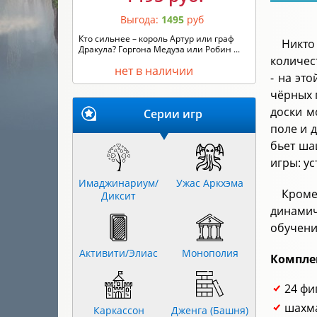
Выгода:
1495
руб
Кто сильнее – король Артур или граф
Никто
Дракула? Горгона Медуза или Робин ...
количес
нет в наличии
- на эт
чёрных 
доски м
Серии игр
поле и 
бьет ша
игры: у
Имаджинариум/
Ужас Аркхэма
Кроме
Диксит
динамич
обучени
Активити/Элиас
Монополия
Компле
24 фи
шахма
Каркассон
Дженга (Башня)