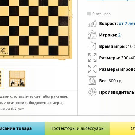
0
отзывов
Возраст:
от 7 ле
Игроки:
2
;
Время игры:
10-
Размеры:
300х40
Размеры игрово
Вес:
600 гр;
Производитель
,
,
,
 двоих
классические
абстрактные
,
,
,
е
логические
бюджетные игры
ники 6-7 лет
исание товара
Протекторы и аксессуары
О