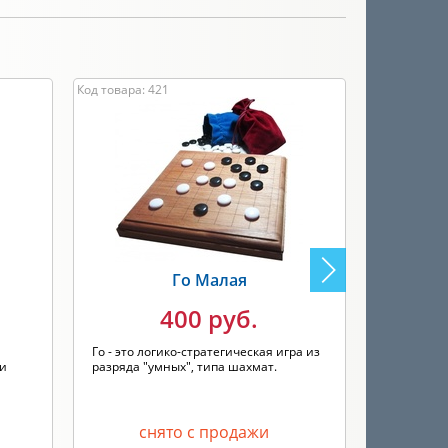
Код товара: 421
Код товара: 
Го Малая
400 руб.
Го - это логико-стратегическая игра из
Го - это л
 и
разряда "умных", типа шахмат.
разряда "
снято с продажи
с