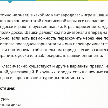
 точно не знает, в какой момент зародилась игра в шашк
тво поклонников этой пластиковой игры все возрастает
ой доске играют в русские шашки. В распоряжении кажд
полях доски. Шашки делают ход по диагонали вперед на 
ожно, если есть возможность перескочить через нее п
достигла последней горизонтали – она переворачивается
шки противника в обязательном порядке, если возникла 
странить с доски или заблокировать шашки оппонента.
 классических, существуют и другие варианты правил, ч
ной, увлекающей. В крупных городах есть шашечные клу
е, но и соревнования, турниры, чемпионаты.
ктация:
гуры;
тная доска.