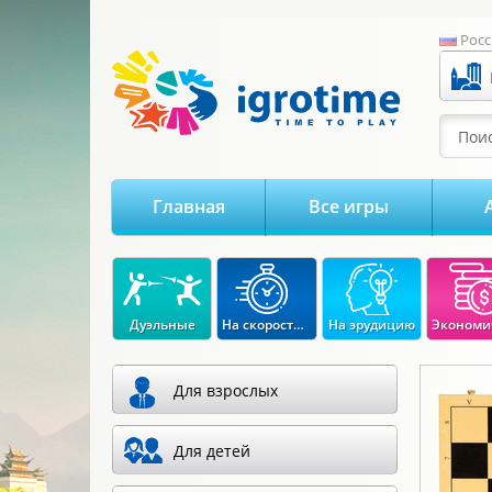
-->
Росс
Поис
Главная
Все игры
Дуэльные
На скорость реакции
На эрудицию
Для взрослых
Для детей