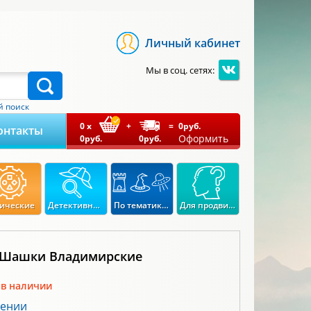
Личный кабинет
Мы в соц. сетях:
 поиск
0
x
+
=
0
руб.
онтакты
Оформить
0
руб.
0
руб.
ические
Детективные
По тематикам
Для продвинутых
а Шашки Владимирские
 в наличии
лении