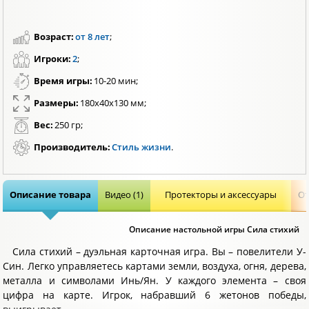
Возраст:
от 8 лет
;
Игроки:
2
;
Время игры:
10-20 мин;
Размеры:
180х40х130 мм;
Вес:
250 гр;
Производитель:
Стиль жизни
.
Описание товара
Видео (1)
Протекторы и аксессуары
От
Описание настольной игры Сила стихий
Сила стихий – дуэльная карточная игра. Вы – повелители У-
Син. Легко управляетесь картами земли, воздуха, огня, дерева,
металла и символами Инь/Ян. У каждого элемента – своя
цифра на карте. Игрок, набравший 6 жетонов победы,